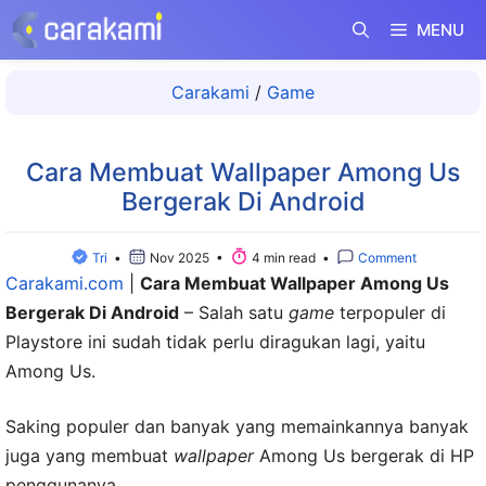
Langsung
MENU
ke
isi
Carakami
/
Game
Cara Membuat Wallpaper Among Us
Bergerak Di Android
Tri
•
Nov 2025 •
4 min read •
Comment
Carakami.com
|
Cara Membuat Wallpaper Among Us
Bergerak Di Android
– Salah satu
game
terpopuler di
Playstore ini sudah tidak perlu diragukan lagi, yaitu
Among Us.
Saking populer dan banyak yang memainkannya banyak
juga yang membuat
wallpaper
Among Us bergerak di HP
penggunanya.