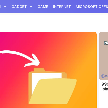
I
GADGET
GAME
INTERNET
MICROSOFT OFFI
999
Isl