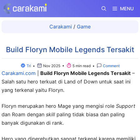
Langsung
MENU
ke
isi
Carakami
/
Game
Build Floryn Mobile Legends Tersakit
Tri
•
Nov 2025 •
5 min read •
Comment
Carakami.com
|
Build Floryn Mobile Legends Tersakit
–
Salah satu hero terkuat di Land of Down untuk saat ini
yang terkenal yaitu Floryn.
Floryn merupakan hero Mage yang mengisi role
Support
dan Roam dengan
skill
paling tidak biasa dan paling
banyak digunakan di rank.
Hero yang diperebutkan sangat terkenal karena memiliki