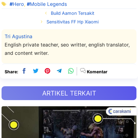
Tag
Hero
,
Mobile Legends
Build Aamon Tersakit
Sensitivitas FF Hp Xiaomi
Tri Agustina
English private teacher, seo writter, english translator,
and content writer.
Share:
Komentar
ARTIKEL TERKAIT