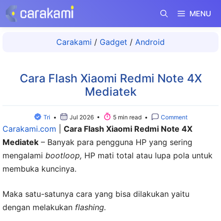
Langsung
MENU
ke
isi
Carakami
/
Gadget
/
Android
Cara Flash Xiaomi Redmi Note 4X
Mediatek
Tri
•
Jul 2026 •
5 min read •
Comment
Carakami.com
|
Cara Flash Xiaomi Redmi Note 4X
Mediatek
– Banyak para pengguna HP yang sering
mengalami
bootloop,
HP mati total atau lupa pola untuk
membuka kuncinya.
Maka satu-satunya cara yang bisa dilakukan yaitu
dengan melakukan
flashing.