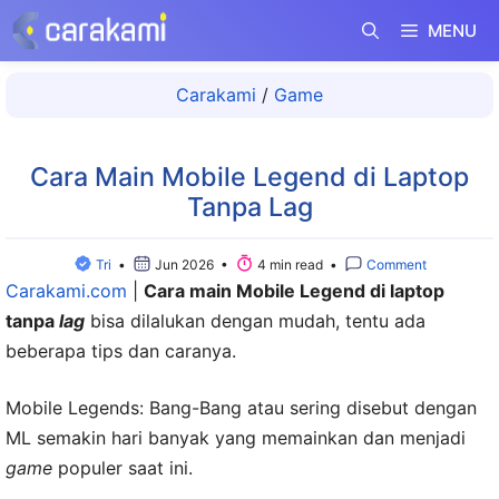
Langsung
MENU
ke
isi
Carakami
/
Game
Cara Main Mobile Legend di Laptop
Tanpa Lag
Tri
•
Jun 2026 •
4 min read •
Comment
Carakami.com
|
Cara main Mobile Legend di laptop
tanpa
lag
bisa dilalukan dengan mudah, tentu ada
beberapa tips dan caranya.
Mobile Legends: Bang-Bang atau sering disebut dengan
ML semakin hari banyak yang memainkan dan menjadi
game
populer saat ini.