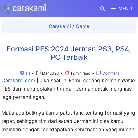
Langsung
MENU
ke
isi
Carakami
/
Game
Formasi PES 2024 Jerman PS3, PS4,
PC Terbaik
Tri
•
Mar 2026 •
12 min read •
Comment
Carakami.com
|
Jika saat ini kamu sedang bermain
game
PES dan mengidolakan tim dari Jerman untuk menghiasi
laga pertandingan.
Maka ada baiknya kamu patut tahu tentang formasi yang
tepat, sehingga tim dari
skuad
Jerman ini bisa kamu
mainkan dengan mendapatkan kemenangan yang mudah.