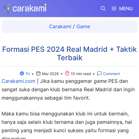
Langsung
MENU
ke
isi
Carakami
/
Game
Formasi PES 2024 Real Madrid + Taktik
Terbaik
Tri
•
Mar 2026 •
10 min read •
Comment
Carakami.com
|
Jika kamu penggemar
game
PES dan
sangat suka dengan klub bernama Real Madrid dan ingin
menggunakannya sebagai tim favorit.
Maka kamu bisa menggunakan klub ini untuk bermain,
hanya saja selain klub ternama dan juga pemainnya, hal
penting yang menjadi kunci sukses yaitu formasi yang
digunakan.