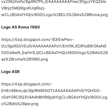
vx20Kzhnifs/XjpRN7Ph_II/AAAAAAAAPnw/3FgyzYEQZbIs
VBnjz5MQ9goKUqlRszj-
wCLcBGAsYHQ/s1600/Logo%2BDLS%2BAs%2BRoma.png
Logo AS Roma 1980
https://4.bp.blogspot.com/-B3tEwPwv-
Dc/XjpRSGVEufI/AAAAAAAAPoY/EmfW_KDR1u8RrOAeN9
5GDa9wN_5wfm1LQCLcBGAsYHQ/s1600/logo%2Bdls%2B
as%2Broma%2B1980.png
Logo ASR
https://4.bp.blogspot.com/-
EHEn48knLqk/XjpRN0EN3TI/AAAAAAAAPn0/YQH5iG-
vDeY0RC9Q3V4A4hBh186pjlH1gCLcBGAsYHQ/s1600/Log
o%2Bdls%2Basr.png