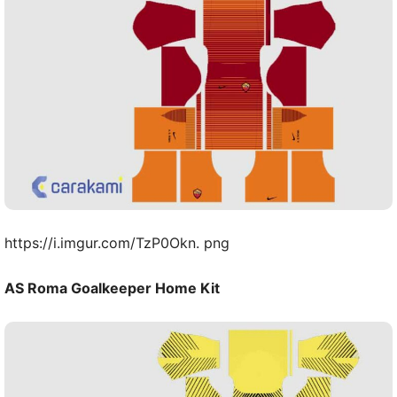
https://i.imgur.com/TzP0Okn. png
AS Roma Goalkeeper Home Kit