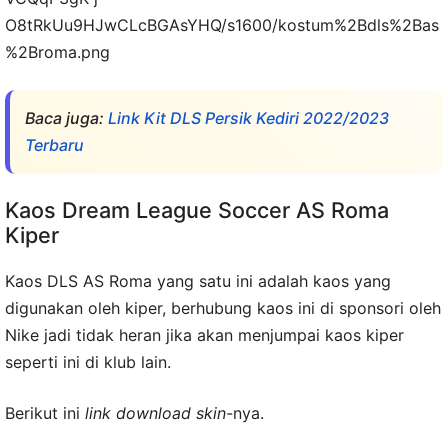
O8tRkUu9HJwCLcBGAsYHQ/s1600/kostum%2Bdls%2Bas
%2Broma.png
Baca juga:
Link Kit DLS Persik Kediri 2022/2023
Terbaru
Kaos Dream League Soccer AS Roma
Kiper
Kaos DLS AS Roma yang satu ini adalah kaos yang
digunakan oleh kiper, berhubung kaos ini di sponsori oleh
Nike jadi tidak heran jika akan menjumpai kaos kiper
seperti ini di klub lain.
Berikut ini
link download skin-
nya.