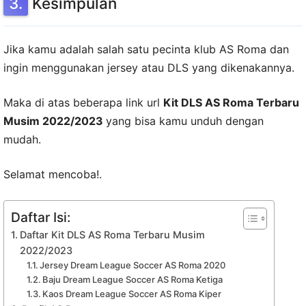
Kesimpulan
Jika kamu adalah salah satu pecinta klub AS Roma dan
ingin menggunakan jersey atau DLS yang dikenakannya.
Maka di atas beberapa link url
Kit DLS AS Roma Terbaru
Musim 2022/2023
yang bisa kamu unduh dengan
mudah.
Selamat mencoba!.
Daftar Isi:
Daftar Kit DLS AS Roma Terbaru Musim
2022/2023
Jersey Dream League Soccer AS Roma 2020
Baju Dream League Soccer AS Roma Ketiga
Kaos Dream League Soccer AS Roma Kiper