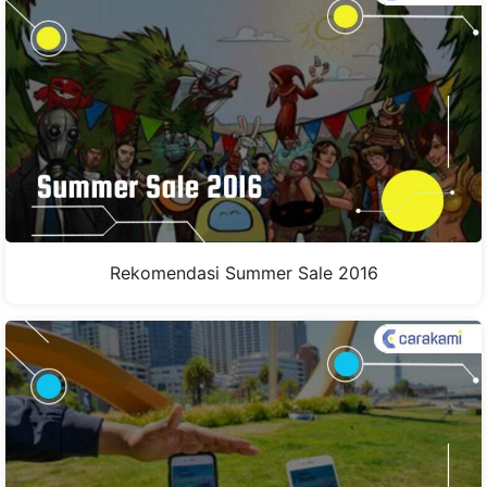
Rekomendasi Summer Sale 2016