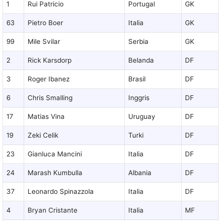
1
Rui Patricio
Portugal
GK
63
Pietro Boer
Italia
GK
99
Mile Svilar
Serbia
GK
2
Rick Karsdorp
Belanda
DF
3
Roger Ibanez
Brasil
DF
6
Chris Smalling
Inggris
DF
17
Matias Vina
Uruguay
DF
19
Zeki Celik
Turki
DF
23
Gianluca Mancini
Italia
DF
24
Marash Kumbulla
Albania
DF
37
Leonardo Spinazzola
Italia
DF
4
Bryan Cristante
Italia
MF