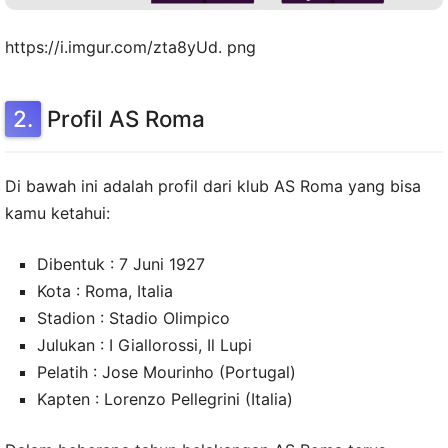
https://i.imgur.com/zta8yUd. png
Profil AS Roma
Di bawah ini adalah profil dari klub AS Roma yang bisa
kamu ketahui:
Dibentuk : 7 Juni 1927
Kota : Roma, Italia
Stadion : Stadio Olimpico
Julukan : I Giallorossi, Il Lupi
Pelatih : Jose Mourinho (Portugal)
Kapten : Lorenzo Pellegrini (Italia)