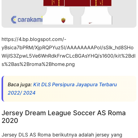
https://4.bp.blogspot.com/-
yBsica7bPRM/XjpRQPYuz5I/AAAAAAAAPoI/sSIk_hd8SHo
WijIS3ZpwL5Ve6WnRdkFrwCLcBGAsYHQ/s1600/kit%2Bdl
s%2Bas%2Broma%2Bhome.png
Baca juga:
Kit DLS Persipura Jayapura Terbaru
2022/ 2024
Jersey Dream League Soccer AS Roma
2020
Jersey DLS AS Roma berikutnya adalah jersey yang