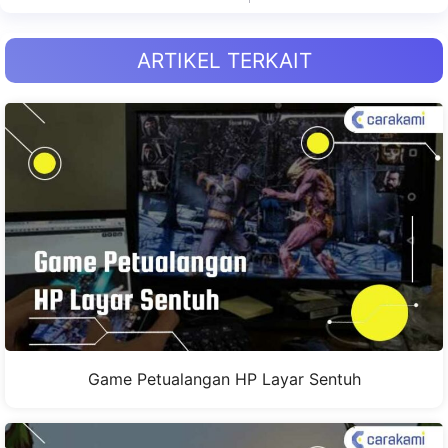
ARTIKEL TERKAIT
Game Petualangan HP Layar Sentuh