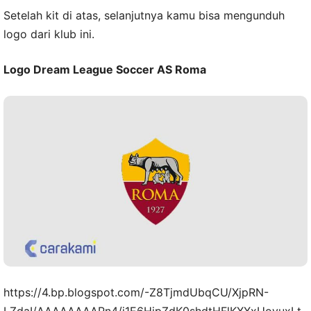
Setelah kit di atas, selanjutnya kamu bisa mengunduh
logo dari klub ini.
Logo Dream League Soccer AS Roma
https://4.bp.blogspot.com/-Z8TjmdUbqCU/XjpRN-