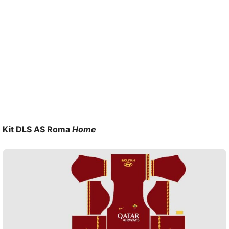
Kit DLS AS Roma
Home