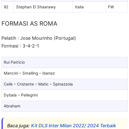
92
Stephan El Shaarawy
Italia
FW
FORMASI AS ROMA
Pelatih : Jose Mourinho (Portugal)
Formasi : 3-4-2-1
Rui Patricio
Mancini – Smalling – Ibanez
Celik – Cristante – Matic – Spinazzola
Dybala – Pellegrini
Abraham
Baca juga:
Kit DLS Inter Milan 2022/ 2024 Terbaik