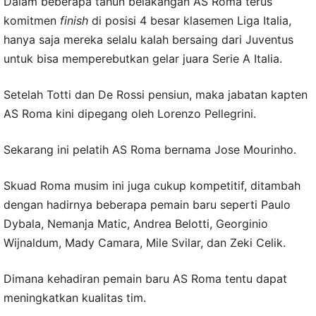
Dalam beberapa tahun belakangan AS Roma terus
komitmen
finish
di posisi 4 besar klasemen Liga Italia,
hanya saja mereka selalu kalah bersaing dari Juventus
untuk bisa memperebutkan gelar juara Serie A Italia.
Setelah Totti dan De Rossi pensiun, maka jabatan kapten
AS Roma kini dipegang oleh Lorenzo Pellegrini.
Sekarang ini pelatih AS Roma bernama Jose Mourinho.
Skuad Roma musim ini juga cukup kompetitif, ditambah
dengan hadirnya beberapa pemain baru seperti Paulo
Dybala, Nemanja Matic, Andrea Belotti, Georginio
Wijnaldum, Mady Camara, Mile Svilar, dan Zeki Celik.
Dimana kehadiran pemain baru AS Roma tentu dapat
meningkatkan kualitas tim.