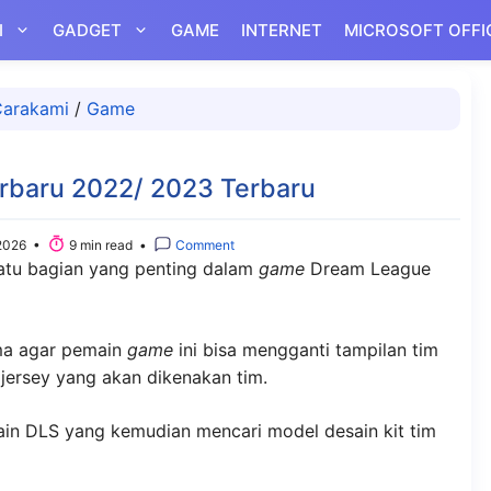
I
GADGET
GAME
INTERNET
MICROSOFT OFFI
arakami
/
Game
erbaru 2022/ 2023 Terbaru
2026 •
9 min read •
Comment
satu bagian yang penting dalam
game
Dream League
ama agar pemain
game
ini bisa mengganti tampilan tim
 jersey yang akan dikenakan tim.
ain DLS yang kemudian mencari model desain kit tim