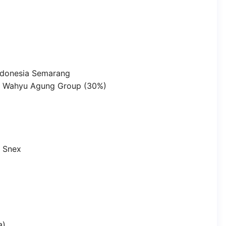
ndonesia Semarang
an Wahyu Agung Group (30%)
n Snex
a)