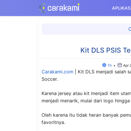
Langsung
APLIKAS
ke
isi
C
Kit DLS PSIS T
Tri
•
Apr 
Carakami.com
|
Kit DLS menjadi salah 
Soccer.
Karena jersey atau kit menjadi item ut
menjadi menarik, mulai dari logo hingga
Oleh karena itu tidak heran banyak pem
favoritnya.