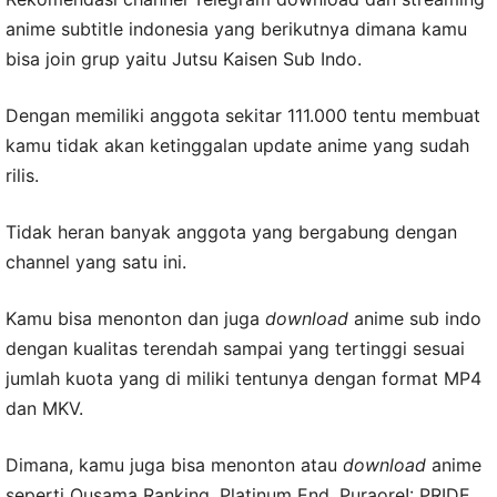
anime subtitle indonesia yang berikutnya dimana kamu
bisa join grup yaitu Jutsu Kaisen Sub Indo.
Dengan memiliki anggota sekitar 111.000 tentu membuat
kamu tidak akan ketinggalan update anime yang sudah
rilis.
Tidak heran banyak anggota yang bergabung dengan
channel yang satu ini.
Kamu bisa menonton dan juga
download
anime sub indo
dengan kualitas terendah sampai yang tertinggi sesuai
jumlah kuota yang di miliki tentunya dengan format MP4
dan MKV.
Dimana, kamu juga bisa menonton atau
download
anime
seperti Ousama Ranking, Platinum End, Puraore!: PRIDE