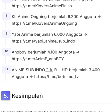
https://t.me/KloversAnimeFinish
KL Anime Ongoing berjumlah 6.200 Anggota =>
https://t.me/KloversAnimeOngoing
Yaoi Anime berjumlah 6.000 Anggota =>
https://t.me/yaoi_anime_sub_indo
Anoboy berjumlah 4.100 Anggota =>
https://t.me/AnimE_anoBOY
ANIME SUB INDO🇮🇩 Full HD berjumlah 3.400
Anggota => https://t.me/botnime_tv
Kesimpulan