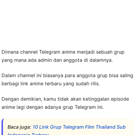
Dimana channel Telegram anime menjadi sebuah grup
yang mana ada admin dan anggota di dalamnya.
Dalam channel ini biasanya para anggota grup bisa saling
berbagi link anime terbaru yang sudah rilis.
Dengan demikian, kamu tidak akan ketinggalan episode
anime lagi dengan adanya grup Telegram ini.
Baca juga:
10 Link Grup Telegram Film Thailand Sub