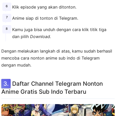
Klik episode yang akan ditonton.
Anime siap di tonton di Telegram.
Kamu juga bisa unduh dengan cara klik titik tiga
dan pilih
Download.
Dengan melakukan langkah di atas, kamu sudah berhasil
mencoba cara nonton anime sub indo di Telegram
dengan mudah.
Daftar Channel Telegram Nonton
Anime Gratis Sub Indo Terbaru