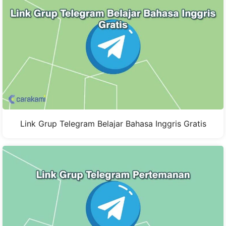
Link Grup Telegram Belajar Bahasa Inggris Gratis