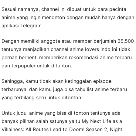
Sesuai namanya, channel ini dibuat untuk para pecinta
anime yang ingin menonton dengan mudah hanya dengan
aplikasi Telegram.
Dengan memiliki anggota atau member berjumlah 35.500
tentunya menjadikan channel anime lovers indo ini tidak
pernah berhenti memberikan rekomendasi anime terbaru
dan terpopuler untuk ditonton.
Sehingga, kamu tidak akan ketinggalan episode
terbarunya, dan kamu juga bisa tahu list anime terbaru
yang terbilang seru untuk ditonton.
Untuk judul anime yang bisa di tonton tentunya ada
banyak pilihan salah satunya yaitu My Next Life as a
Villainess: All Routes Lead to Doom! Season 2, Night