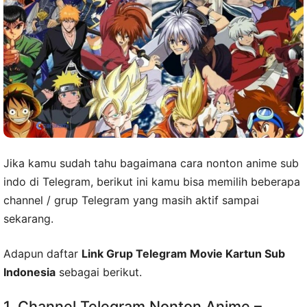
Jika kamu sudah tahu bagaimana cara nonton anime sub
indo di Telegram, berikut ini kamu bisa memilih beberapa
channel / grup Telegram yang masih aktif sampai
sekarang.
Adapun daftar
Link Grup Telegram Movie Kartun Sub
Indonesia
sebagai berikut.
1. Channel Telegram Nonton Anime –