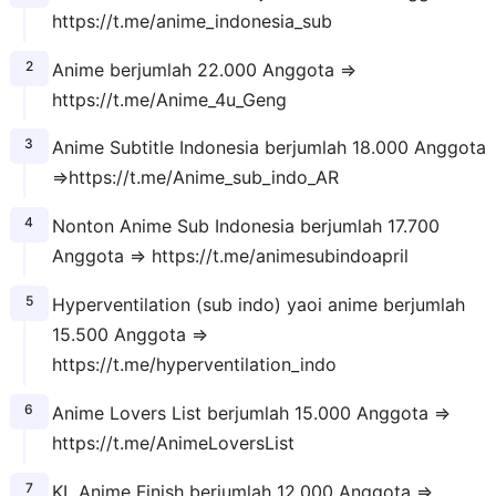
https://t.me/anime_indonesia_sub
Anime berjumlah 22.000 Anggota =>
https://t.me/Anime_4u_Geng
Anime Subtitle Indonesia berjumlah 18.000 Anggota
=>https://t.me/Anime_sub_indo_AR
Nonton Anime Sub Indonesia berjumlah 17.700
Anggota => https://t.me/animesubindoapril
Hyperventilation (sub indo) yaoi anime berjumlah
15.500 Anggota =>
https://t.me/hyperventilation_indo
Anime Lovers List berjumlah 15.000 Anggota =>
https://t.me/AnimeLoversList
KL Anime Finish berjumlah 12.000 Anggota =>