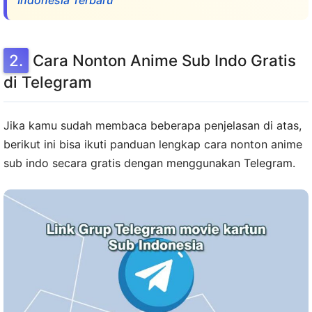
Indonesia Terbaru
Cara Nonton Anime Sub Indo Gratis
di Telegram
Jika kamu sudah membaca beberapa penjelasan di atas,
berikut ini bisa ikuti panduan lengkap cara nonton anime
sub indo secara gratis dengan menggunakan Telegram.