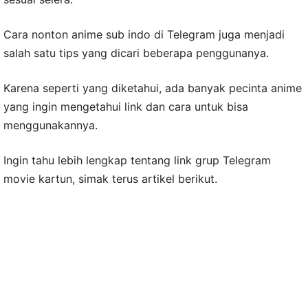
Cara nonton anime sub indo di Telegram juga menjadi
salah satu tips yang dicari beberapa penggunanya.
Karena seperti yang diketahui, ada banyak pecinta anime
yang ingin mengetahui link dan cara untuk bisa
menggunakannya.
Ingin tahu lebih lengkap tentang link grup Telegram
movie kartun, simak terus artikel berikut.