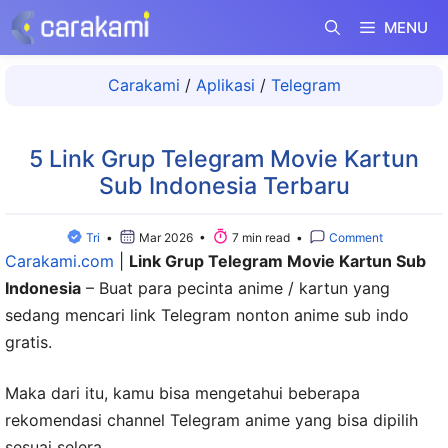
Langsung
MENU
ke
isi
Carakami
/
Aplikasi
/
Telegram
5 Link Grup Telegram Movie Kartun
Sub Indonesia Terbaru
Tri
•
Mar 2026 •
7 min read •
Comment
Carakami.com
|
Link Grup Telegram Movie Kartun Sub
Indonesia
– Buat para pecinta anime / kartun yang
sedang mencari link Telegram nonton anime sub indo
gratis.
Maka dari itu, kamu bisa mengetahui beberapa
rekomendasi channel Telegram anime yang bisa dipilih
sesuai selera.