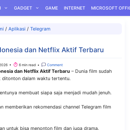
I
GADGET
GAME
INTERNET
MICROSOFT OFFI
mi
/
Aplikasi
/
Telegram
donesia dan Netflix Aktif Terbaru
2026 •
6 min read •
Comment
nesia dan Netflix Aktif Terbaru
– Dunia film sudah
 ditonton dalam waktu tertentu.
 tentunya membuat siapa saja menjadi mudah jenuh.
akan memberikan rekomendasi channel Telegram film
nan untuk bisa menonton film dan juga drama.