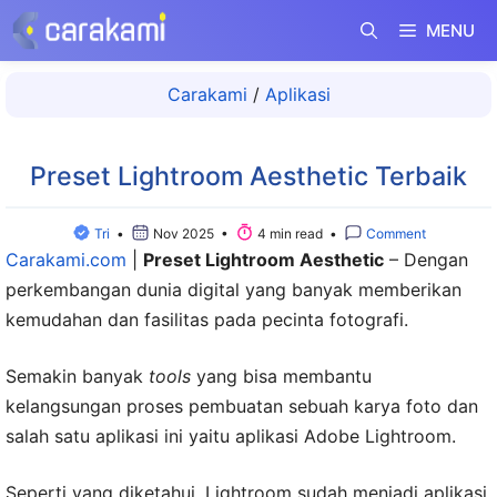
Langsung
MENU
ke
isi
Carakami
/
Aplikasi
Preset Lightroom Aesthetic Terbaik
Tri
•
Nov 2025 •
4 min read •
Comment
Carakami.com
|
Preset Lightroom Aesthetic
–
Dengan
perkembangan dunia digital yang banyak memberikan
kemudahan dan fasilitas pada pecinta fotografi.
Semakin banyak
tools
yang bisa membantu
kelangsungan proses pembuatan sebuah karya foto dan
salah satu aplikasi ini yaitu aplikasi Adobe Lightroom.
Seperti yang diketahui, Lightroom sudah menjadi aplikasi