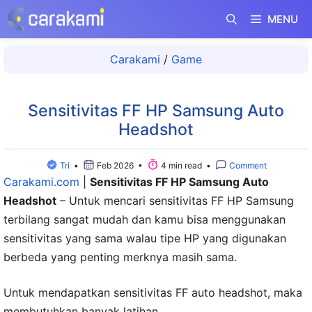
Langsung
MENU
ke
isi
Carakami
/
Game
Sensitivitas FF HP Samsung Auto
Headshot
Tri
•
Feb 2026 •
4 min read •
Comment
Carakami.com
|
Sensitivitas FF HP Samsung Auto
Headshot
– Untuk mencari sensitivitas FF HP Samsung
terbilang sangat mudah dan kamu bisa menggunakan
sensitivitas yang sama walau tipe HP yang digunakan
berbeda yang penting merknya masih sama.
Untuk mendapatkan sensitivitas FF auto headshot, maka
membutuhkan banyak latihan.