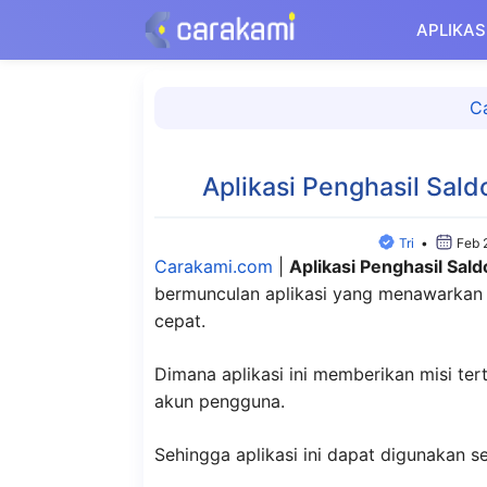
Langsung
APLIKAS
ke
isi
C
Aplikasi Penghasil Sald
Tri
•
Feb 
Carakami.com
|
Aplikasi Penghasil Sal
bermunculan aplikasi yang menawarkan
cepat.
Dimana aplikasi ini memberikan misi ter
akun pengguna.
Sehingga aplikasi ini dapat digunakan 