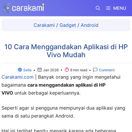
Langsung
MENU
ke
isi
Carakami
/
Gadget
/
Android
10 Cara Menggandakan Aplikasi di HP
Vivo Mudah
Sella
•
Jan 2026 •
9 min read •
Comment
Carakami.com
|
Banyak orang yang ingin mengetahui
bagaimana
cara menggandakan aplikasi di HP
VIVO
untuk berbagai keperluannya.
Seperti agar si pengguna mempunyai dua aplikasi yang
sama di satu perangkat Android.
Hal ini terlihat begitu menarik karena ada beberapa