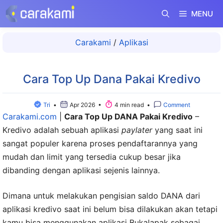
Langsung
MENU
ke
isi
Carakami
/
Aplikasi
Cara Top Up Dana Pakai Kredivo
Tri
•
Apr 2026 •
4 min read •
Comment
Carakami.com
|
Cara Top Up DANA Pakai Kredivo
–
Kredivo adalah sebuah aplikasi
paylater
yang saat ini
sangat populer karena proses pendaftarannya yang
mudah dan limit yang tersedia cukup besar jika
dibanding dengan aplikasi sejenis lainnya.
Dimana untuk melakukan pengisian saldo DANA dari
aplikasi kredivo saat ini belum bisa dilakukan akan tetapi
kamu bisa menggunakan aplikasi Bukalapak sebagai