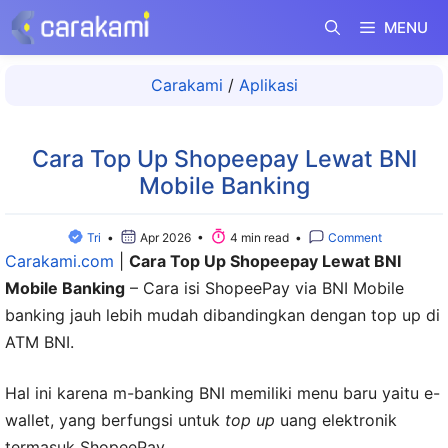
Langsung
MENU
ke
isi
Carakami
/
Aplikasi
Cara Top Up Shopeepay Lewat BNI
Mobile Banking
Tri
•
Apr 2026 •
4 min read •
Comment
Carakami.com
|
Cara Top Up Shopeepay Lewat BNI
Mobile Banking
– Cara isi ShopeePay via BNI Mobile
banking jauh lebih mudah dibandingkan dengan top up di
ATM BNI.
Hal ini karena m-banking BNI memiliki menu baru yaitu e-
wallet, yang berfungsi untuk
top up
uang elektronik
termasuk ShopeePay.