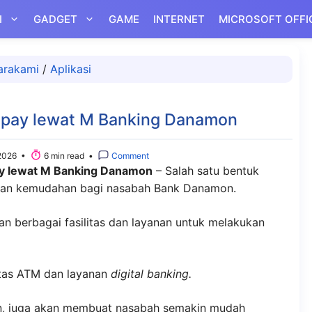
I
GADGET
GAME
INTERNET
MICROSOFT OFFI
arakami
/
Aplikasi
epay lewat M Banking Danamon
2026 •
6 min read •
Comment
y lewat M Banking Danamon
– Salah satu bentuk
an kemudahan bagi nasabah Bank Danamon.
n berbagai fasilitas dan layanan untuk melakukan
itas ATM dan layanan
digital banking.
n, juga akan membuat nasabah semakin mudah