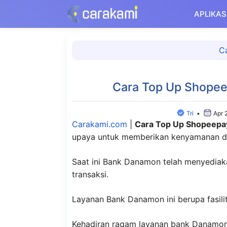
Langsung
APLIKAS
ke
isi
C
Cara Top Up Shope
Tri
•
Apr 
Carakami.com
|
Cara Top Up Shopeepa
upaya untuk memberikan kenyamanan d
Saat ini Bank Danamon telah menyediaka
transaksi.
Layanan Bank Danamon ini berupa fasil
Kehadiran ragam layanan bank Danamo