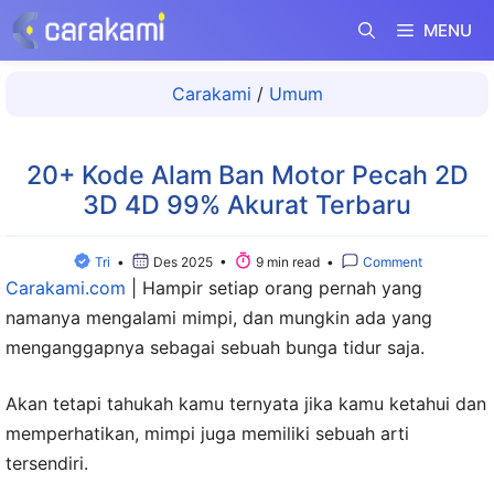
Langsung
MENU
ke
isi
Carakami
/
Umum
20+ Kode Alam Ban Motor Pecah 2D
3D 4D 99% Akurat Terbaru
Tri
•
Des 2025 •
9 min read •
Comment
Carakami.com
|
Hampir setiap orang pernah yang
namanya mengalami mimpi, dan mungkin ada yang
menganggapnya sebagai sebuah bunga tidur saja.
Akan tetapi tahukah kamu ternyata jika kamu ketahui dan
memperhatikan, mimpi juga memiliki sebuah arti
tersendiri.