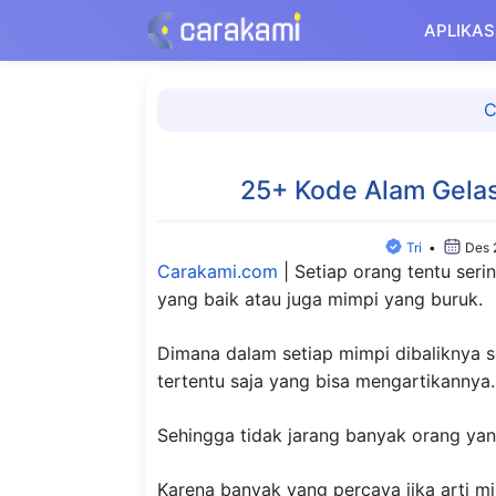
Langsung
APLIKAS
ke
isi
C
25+ Kode Alam Gela
Tri
•
Des 
Carakami.com
|
Setiap orang tentu ser
yang baik atau juga mimpi yang buruk.
Dimana dalam setiap mimpi dibaliknya s
tertentu saja yang bisa mengartikannya.
Sehingga tidak jarang banyak orang yan
Karena banyak yang percaya jika arti m