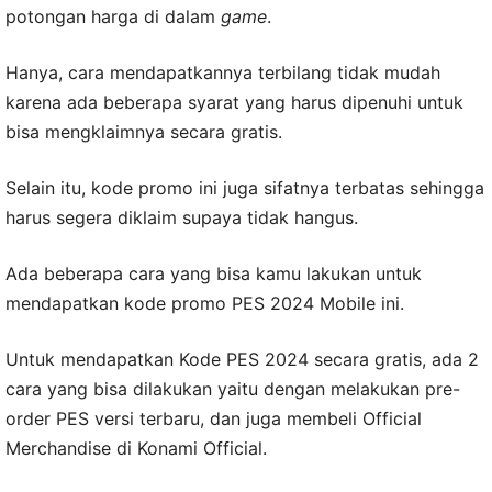
potongan harga di dalam
game
.
Hanya, cara mendapatkannya terbilang tidak mudah
karena ada beberapa syarat yang harus dipenuhi untuk
bisa mengklaimnya secara gratis.
Selain itu, kode promo ini juga sifatnya terbatas sehingga
harus segera diklaim supaya tidak hangus.
Ada beberapa cara yang bisa kamu lakukan untuk
mendapatkan kode promo PES 2024 Mobile ini.
Untuk mendapatkan Kode PES 2024 secara gratis, ada 2
cara yang bisa dilakukan yaitu dengan melakukan pre-
order PES versi terbaru, dan juga membeli Official
Merchandise di Konami Official.