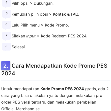
Pilih opsi > Dukungan.
Kemudian pilih opsi > Kontak & FAQ.
Lalu Pilih menu > Kode Promo.
Silakan
input
> Kode Redeem PES 2024.
Selesai.
Cara Mendapatkan Kode Promo PES
2024
Untuk mendapatkan
Kode Promo PES 2024
gratis, ada 2
cara yang bisa dilakukan yaitu dengan melakukan pre
order PES versi terbaru, dan melakukan pembelian
Official Merchandise.