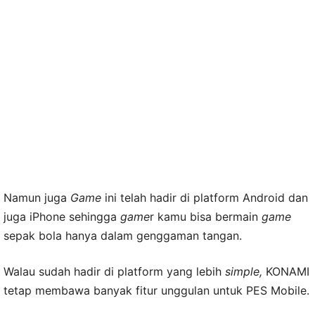
Namun juga
Game
ini telah hadir di platform Android dan
juga iPhone sehingga
game
r kamu bisa bermain
game
sepak bola hanya dalam genggaman tangan.
Walau sudah hadir di platform yang lebih
simple,
KONAMI
tetap membawa banyak fitur unggulan untuk PES Mobile.