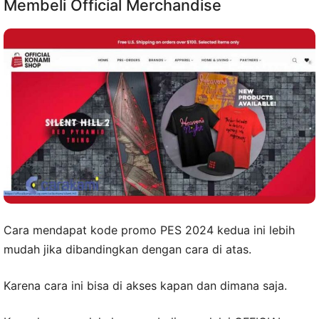
Membeli Official Merchandise
Cara mendapat kode promo PES 2024 kedua ini lebih
mudah jika dibandingkan dengan cara di atas.
Karena cara ini bisa di akses kapan dan dimana saja.