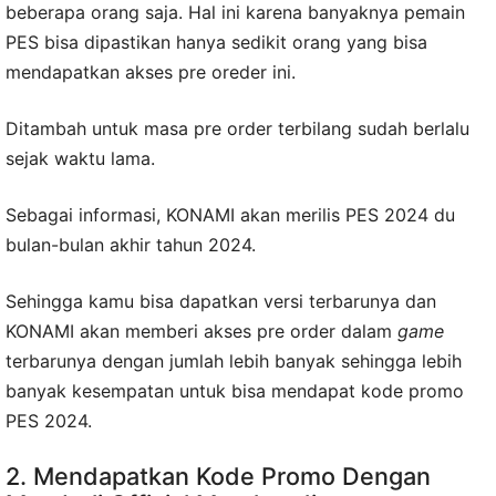
beberapa orang saja. Hal ini karena banyaknya pemain
PES bisa dipastikan hanya sedikit orang yang bisa
mendapatkan akses pre oreder ini.
Ditambah untuk masa pre order terbilang sudah berlalu
sejak waktu lama.
Sebagai informasi, KONAMI akan merilis PES 2024 du
bulan-bulan akhir tahun 2024.
Sehingga kamu bisa dapatkan versi terbarunya dan
KONAMI akan memberi akses pre order dalam
game
terbarunya dengan jumlah lebih banyak sehingga lebih
banyak kesempatan untuk bisa mendapat kode promo
PES 2024.
2. Mendapatkan Kode Promo Dengan