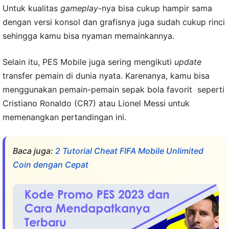
Untuk kualitas
gameplay
-nya bisa cukup hampir sama
dengan versi konsol dan grafisnya juga sudah cukup rinci
sehingga kamu bisa nyaman memainkannya.
Selain itu, PES Mobile juga sering mengikuti
update
transfer pemain di dunia nyata. Karenanya, kamu bisa
menggunakan pemain-pemain sepak bola favorit seperti
Cristiano Ronaldo (CR7) atau Lionel Messi untuk
memenangkan pertandingan ini.
Baca juga:
2 Tutorial Cheat FIFA Mobile Unlimited
Coin dengan Cepat