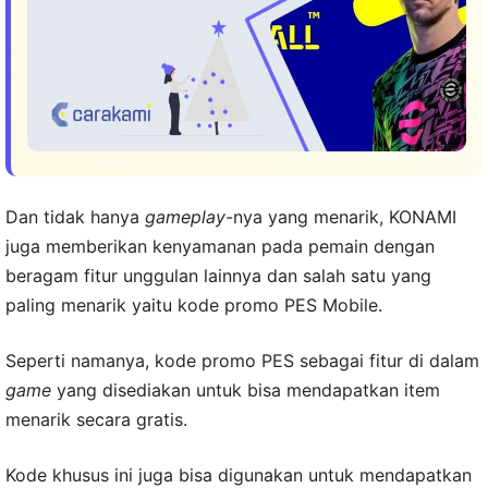
Dan tidak hanya
gameplay
-nya yang menarik, KONAMI
juga memberikan kenyamanan pada pemain dengan
beragam fitur unggulan lainnya dan salah satu yang
paling menarik yaitu kode promo PES Mobile.
Seperti namanya, kode promo PES sebagai fitur di dalam
game
yang disediakan untuk bisa mendapatkan item
menarik secara gratis.
Kode khusus ini juga bisa digunakan untuk mendapatkan