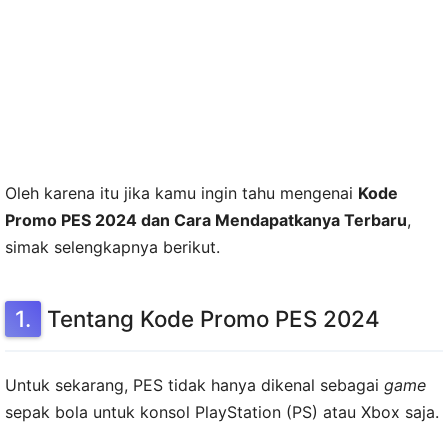
Oleh karena itu jika kamu ingin tahu mengenai
Kode
Promo PES 2024 dan Cara Mendapatkanya Terbaru
,
simak selengkapnya berikut.
Tentang Kode Promo PES 2024
Untuk sekarang, PES tidak hanya dikenal sebagai
game
sepak bola untuk konsol PlayStation (PS) atau Xbox saja.