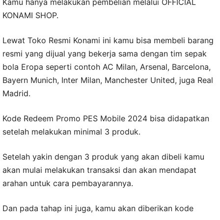
Kamu hanya melakukan pembelian melalui OFFICIAL
KONAMI SHOP.
Lewat Toko Resmi Konami ini kamu bisa membeli barang
resmi yang dijual yang bekerja sama dengan tim sepak
bola Eropa seperti contoh AC Milan, Arsenal, Barcelona,
Bayern Munich, Inter Milan, Manchester United, juga Real
Madrid.
Kode Redeem Promo PES Mobile 2024 bisa didapatkan
setelah melakukan minimal 3 produk.
Setelah yakin dengan 3 produk yang akan dibeli kamu
akan mulai melakukan transaksi dan akan mendapat
arahan untuk cara pembayarannya.
Dan pada tahap ini juga, kamu akan diberikan kode