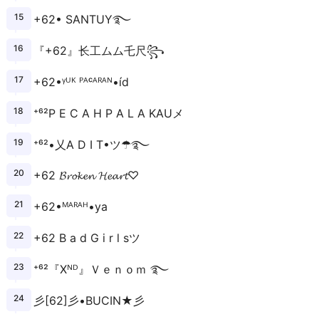
+62• SANTUY࿐
『+62』⻓工ムム乇尺꧂
+62•ᵞᵁᴷ ᴾᴬᶜᴬᴿᴬᴺ•íd
⁺⁶²P E C A H P A L A KAUメ
⁺⁶²•乂A D I T•ツ☂࿐
+62 𝓑𝓻𝓸𝓴𝓮𝓷 𝓗𝓮𝓪𝓻𝓽♡
+62•ᴹᴬᴿᴬᴴ•ya
+62 B a d G i r l sツ
⁺⁶²『Xᴺᴰ』Ｖｅｎｏｍ ࿐
彡[62]彡•BUCIN★彡