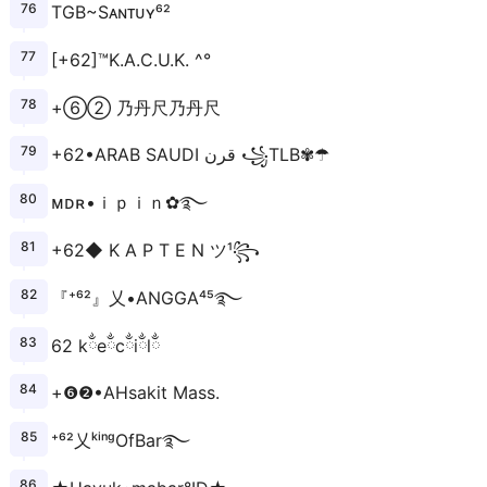
TGB~Sᴀɴᴛᴜʏ⁶²
[+62]™K.A.C.U.K. ^°
+⑥② 乃丹尺乃丹尺
+62•ARAB SAUDI قرن ꧁TLB✾☂
ᴍㅤᴅㅤʀ•ｉｐｉｎ✿࿐
+62◆ K A P T E N ツ¹꧂
『⁺⁶²』乂•ANGGA⁴⁵࿐
62 kྂeྂcྂiྂlྂ
+❻❷•AHsakit Mass.
⁺⁶²乂ᵏⁱⁿᵍOfBar࿐