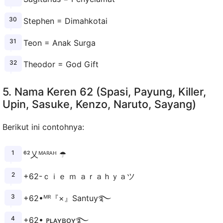
Stephen = Dimahkotai
Teon = Anak Surga
Theodor = God Gift
5. Nama Keren 62 (Spasi, Payung, Killer,
Upin, Sasuke, Kenzo, Naruto, Sayang)
Berikut ini contohnya:
⁶²乂ᴹᴬᴿᴬᴴ ☂
+62-ｃｉｅ ｍ ａｒａｈｙａツ
+62•ᴹᴿ『×』Santuy࿐
+62• ᴘʟᴀʏʙᴏʏ࿐