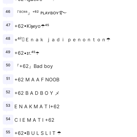
『ᴮᴼˢˢ』⁺⁶² ᴘʟᴀʏʙᴏʏ࿐
+62•Kiϻyo☂⁴⁵
+⁶²᭄Ｅｎａｋ ｊａｄｉ ｐｅｎｏｎｔｏｎ☂
+62•ɪr.⁴⁵☂️️
『+62』Bad boy
+62 M A A F NOOB
+62 B A D B O Y メ
E N A K M A T I+62
C I E M A T I +62
+62•B U L S L I T ☂