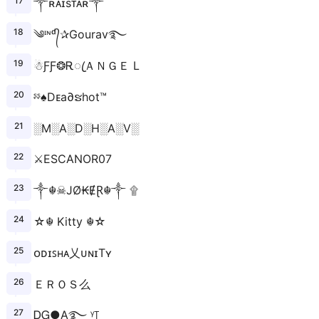
༒ʀᴀɪsᴛᴀʀ༒
༄ᶦᶰᵈ᭄✰Gourav࿐
☃︎ƑƑ❂ᎡꦿＡＮＧＥ L
ᶳᶳ♠Dᴇa∂ຮhot™
░M░A░D░H░A░V░
⚔ESCANOR07
༒☬☠JØ₭ɆⱤ︎☬༒ ۩
☆☬ Kitty ☬☆
ᴏᴅɪꜱʜᴀ乂ᴜɴɪTʏ
ＥＲＯＳ么
ᎠᏀ●A࿐ ᵞ꓄