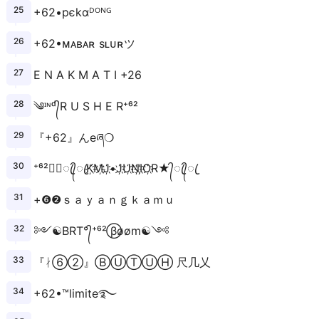
+62•pєkαᴰᴼᴺᴳ
+62•ᴍᴀʙᴀʀ sʟᴜʀツ
E N A K M A T I +26
༄ᶦᶰᵈ᭄R U S H E R⁺⁶²
『+62』んeཞ❍
⁺⁶²★᭄ꦿ᭄ꦿK҉M҉J҉•J҉U҉N҉I҉O҉R★᭄ꦿ᭄ꦿ
+❻❷ｓａｙａｎｇｋａｍｕ
༻☯BRT°᭄⁺⁶² ⃝βøøm☯༺
『ᛅ➅➁』ⒷⓊⓉⓊⒽ 尺几乂
+62•™limite࿐