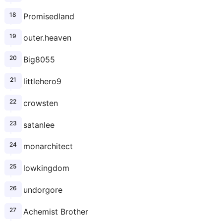
Promisedland
outer.heaven
Big8055
littlehero9
crowsten
satanlee
monarchitect
lowkingdom
undorgore
Achemist Brother