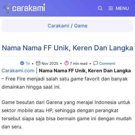
Langsung
MENU
ke
isi
Carakami
/
Game
Nama Nama FF Unik, Keren Dan Langka
Tri
•
Nov 2025 •
7 min read •
Comment
Carakami.com
|
Nama Nama FF Unik, Keren Dan Langka
– Free Fire menjadi salah satu
game
favorit dan banyak
dimainkan hingga saat ini.
Game
besutan dari Garena yang merajai Indonesia untuk
sektor
mobile
atau HP, sehingga dengan perangkat
tersebut siapa saja bisa bermain game ini dengan mudah
dan seru.