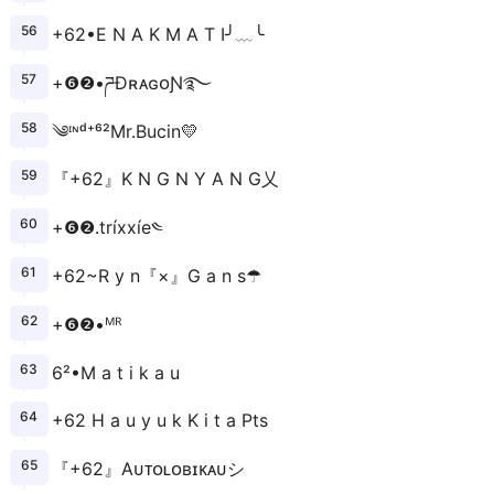
+62•E N A K M A T I╯﹏╰
+❻❷•ཌĐʀᴀɢᴏƝ️࿐
༄ᶦᶰᵈ⁺⁶²Mr.Bucin💛
『+62』K N G N Y A N G乂
+❻❷.tríххíe༤
+62~R y n『×』G a n s☂
+❻❷•ᴹᴿ
6²•M a t i k a u
+62 H a u y u k K i t a Pts
『+62』Aᴜᴛᴏʟᴏʙɪᴋᴀᴜシ︎