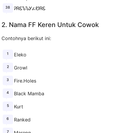
ᎮᏒᏋᏖᏖᎩፈᏬᏒᏋ
2. Nama FF Keren Untuk Cowok
Contohnya berikut ini:
Eleko
Growl
Fire.Holes
Black Mamba
Kurt
Ranked
Mareng