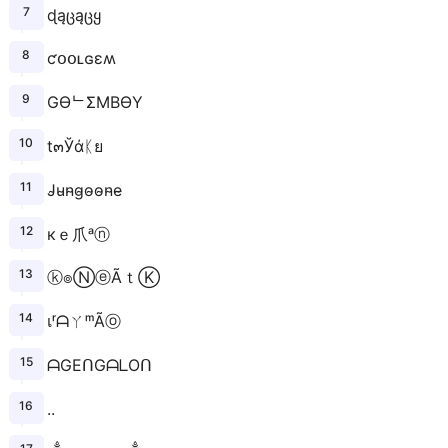
ɖąცąცყ
ƈօօʟɢɛʍ
GӨᄂΣMBӨY
t๓Ўάᛕย
J̴u̴n̴g̴o̴o̴n̴e̴
кｅ爪ᵃⓝ
ⓚ๏ⓃⓔÃｔⓀ
เʳᗩㄚᵐÃⓞ
ᗩGEᑎGᗩᒪOᑎ
..