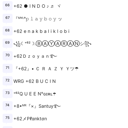
+62 ● I N D O ♪ ♬ ヾ
『ᴹᵛᴸ°𝚙 𝚕 𝚊 𝚢 𝚋 𝚘 𝚢 ッ
+62 e n a k b a l i k l o b i
꧁☾︎⁺⁶²☽︎.Ⓑ︎Ⓐ︎Ⓨ︎Ⓐ︎Ⓡ︎Ⓐ︎Ⓝ︎シ︎꧂
+62ㅤㅤＤｚｏｙａｎ࿐
『+62』• Ｃ Ｒ Ａ Ｚ Ｙ Ｙツ☂
WRG +62 B U C I N
⁺⁶²Q U E E N°ɢɪʀʟ☂️
+8•ᴹᴿ『×』Santuy࿐
+62メPℓαnktσn