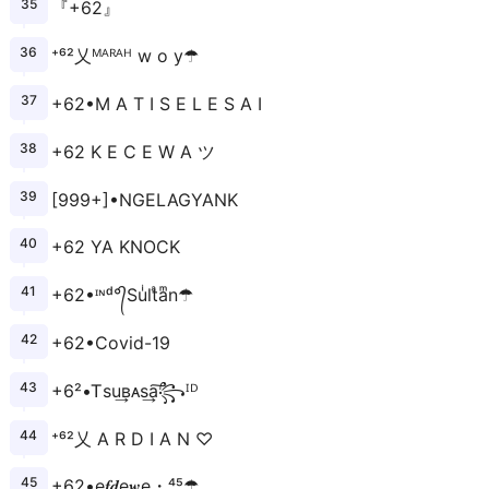
『+62』
⁺⁶²乂ᴹᴬᴿᴬᴴ w o y☂
+62•M A T I S E L E S A I
+62 K E C E W A ツ
[999+]•NGELAGYANK
+62 YA KNOCK
+62•ᶦᶰᵈ°᭄Suͥltͣaͫn☂
+62•Covid-19
+6²•Ꭲsu͢ʙᴀs͢a͠꧂ᴵᴰ
⁺⁶²乂 A R D I A N ♡
+62•e𝒇𝒅e𝒘e・⁴⁵☂