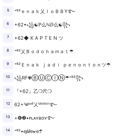
⁺⁶²ｅｎａｋ乂ｌｏＢＢY࿐
+62•꧁☯ℙ么ℕⅅ么☯꧂
+62◆ K A P T E N ツ
⁺⁶²乂Ｂｏｄｏｈａｍａｔ☂
⁺⁶²Ｅｎａｋ ｊａｄｉ ｐｅｎｏｎｔｏｎツ☂
꧁RF✾ⒷⓊⒸⒾⓃ☂⁺⁶²꧂
『+62』乙❍尺❍
62+༄ᶦᶰᵈ乂ᴹᴬᴿᴬᴴ࿐
+❻❷•ᴘʟᴀʏʙᴏʏ࿐
⁺⁶²•e𝒇𝒅e𝒘e☂