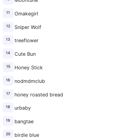
Moontune
Omakegirl
Sniper Wolf
treeflower
Cute Bun
Honey Stick
nodmdmclub
honey roasted bread
urbaby
bangtae
birdie blue