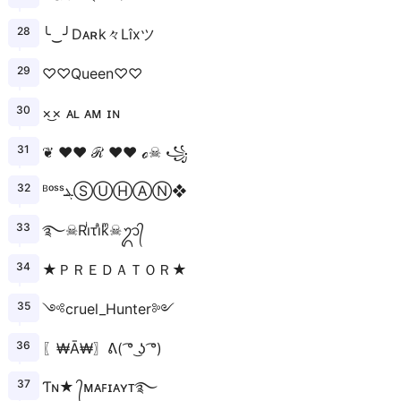
╰‿╯Dᴀʀk々Lîxツ
♡♡Queen♡♡
×͜× ᴀʟ ᴀᴍ ɪɴ
❦︎ ♥︎♥︎ ℛ ♥︎♥︎ ℴ☠︎︎ ꧁
ᴮᵒˢˢܔⓈⓊⒽⒶⓃ❖
࿐☠Riͥτiͣkͫ☠ᬊ᭄
★ＰＲＥＤＡＴＯＲ★
༺cruel_Hunter༻
〖₩Ā₩〗ᕕ( ͡° ͜ʖ ͡°)
Ƭɴ★ ᭄ᴍᴀꜰɪᴀʏᴛ࿐