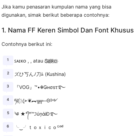
Jika kamu penasaran kumpulan nama yang bisa
digunakan, simak berikut beberapa contohnya:
1. Nama FF Keren Simbol Dan Font Khusus
Contohnya berikut ini:
ꜱᴀɪᴋᴏ , , atau S҉a҉i҉k҉o҉
ズひ丂んﾉ刀ﾑ (Kushina)
『VOG』™•☬Ǥнσsτ࿐
ཧᜰ꙰ꦿ➢❦︻╦̵̵͇╤─Θ༻
༄ ★°᭄ⁿ™ℑύņάᎥĐ࿐
╰‿╯ｔｏｘｉｃｏᴳᵒᵈ