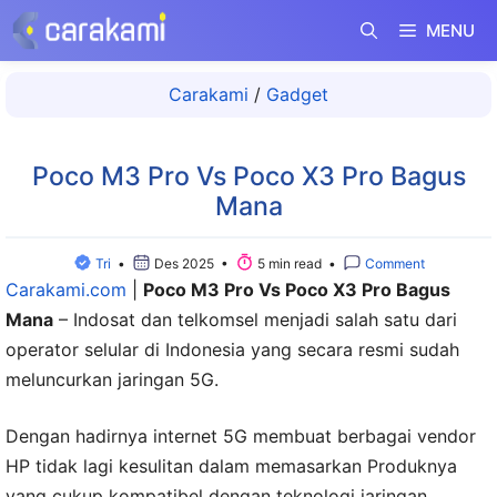
Langsung
MENU
ke
isi
Carakami
/
Gadget
Poco M3 Pro Vs Poco X3 Pro Bagus
Mana
Tri
•
Des 2025 •
5 min read •
Comment
Carakami.com
|
Poco M3 Pro Vs Poco X3 Pro Bagus
Mana
– Indosat dan telkomsel menjadi salah satu dari
operator selular di Indonesia yang secara resmi sudah
meluncurkan jaringan 5G.
Dengan hadirnya internet 5G membuat berbagai vendor
HP tidak lagi kesulitan dalam memasarkan Produknya
yang cukup kompatibel dengan teknologi jaringan