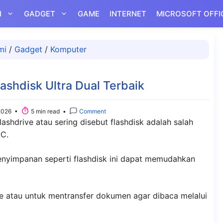
I
GADGET
GAME
INTERNET
MICROSOFT OFFI
mi
/
Gadget
/
Komputer
shdisk Ultra Dual Terbaik
2026 •
5 min read •
Comment
lashdrive atau sering disebut flashdisk adalah salah
PC.
nyimpanan seperti flashdisk ini dapat memudahkan
e atau untuk mentransfer dokumen agar dibaca melalui