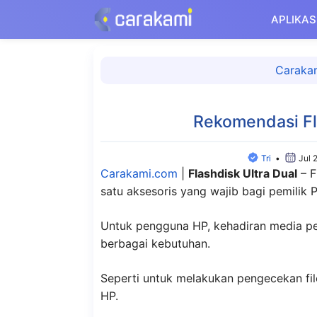
Langsung
APLIKAS
ke
isi
Caraka
Rekomendasi Fla
Tri
•
Jul 
Carakami.com
|
Flashdisk Ultra Dual
– F
satu aksesoris yang wajib bagi pemilik 
Untuk pengguna HP, kehadiran media pe
berbagai kebutuhan.
Seperti untuk melakukan pengecekan fil
HP.