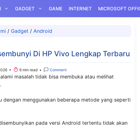
I
GADGET
GAME
INTERNET
MICROSOFT OFFI
ami
/
Gadget
/
Android
rsembunyi Di HP Vivo Lengkap Terbaru
2026 •
6 min read •
Comment
galami masalah tidak bisa membuka atau melihat
.
itu dengan menggunakan beberapa metode yang seperti
isembunyikan pada versi Android tertentu tidak akan