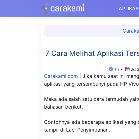
Langsung
APLIKAS
ke
isi
Carak
7 Cara Melihat Aplikasi Te
Tri
•
Jul 
Carakami.com
|
Jika kamu saat ini men
aplikasi yang tersembunyi pada HP Vivo
Maka ada salah satu cara termudah ya
bahasan berikut.
Contohnya ada beberapa aplikasi yang d
tampil di Laci Penyimpanan.