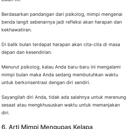
Berdasarkan pandangan dari psikolog, mimpi mengenai
benda langit sebenarnya jadi refleksi akan harapan dan
kekhawatiran.
Di balik bulan terdapat harapan akan cita-cita di masa
depan dan kesendirian.
Menurut psikolog, kalau Anda baru-baru ini mengalami
mimpi bulan maka Anda sedang membutuhkan waktu
untuk berkonsentrasi dengan diri sendiri.
Sayangilah diri Anda, tidak ada salahnya untuk merenung
sesaat atau mengkhususkan waktu untuk memanjakan
diri.
6. Arti Mimpi Mengupas Kelapa