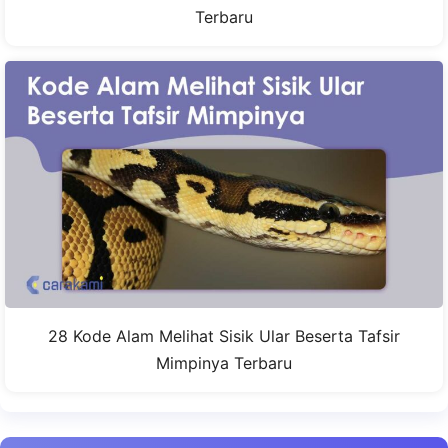
Terbaru
28 Kode Alam Melihat Sisik Ular Beserta Tafsir
Mimpinya Terbaru