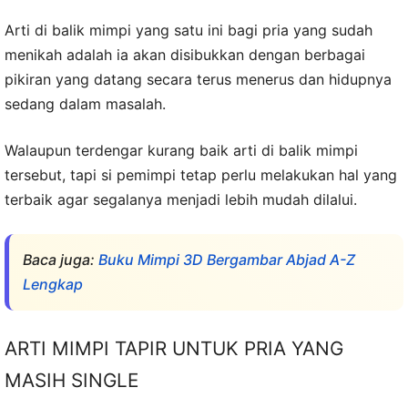
Arti di balik mimpi yang satu ini bagi pria yang sudah
menikah adalah ia akan disibukkan dengan berbagai
pikiran yang datang secara terus menerus dan hidupnya
sedang dalam masalah.
Walaupun terdengar kurang baik arti di balik mimpi
tersebut, tapi si pemimpi tetap perlu melakukan hal yang
terbaik agar segalanya menjadi lebih mudah dilalui.
Baca juga:
Buku Mimpi 3D Bergambar Abjad A-Z
Lengkap
ARTI MIMPI TAPIR UNTUK PRIA YANG
MASIH SINGLE