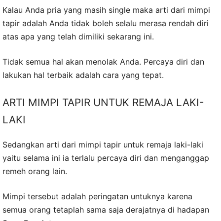
Kalau Anda pria yang masih single maka arti dari mimpi
tapir adalah Anda tidak boleh selalu merasa rendah diri
atas apa yang telah dimiliki sekarang ini.
Tidak semua hal akan menolak Anda. Percaya diri dan
lakukan hal terbaik adalah cara yang tepat.
ARTI MIMPI TAPIR UNTUK REMAJA LAKI-
LAKI
Sedangkan arti dari mimpi tapir untuk remaja laki-laki
yaitu selama ini ia terlalu percaya diri dan menganggap
remeh orang lain.
Mimpi tersebut adalah peringatan untuknya karena
semua orang tetaplah sama saja derajatnya di hadapan