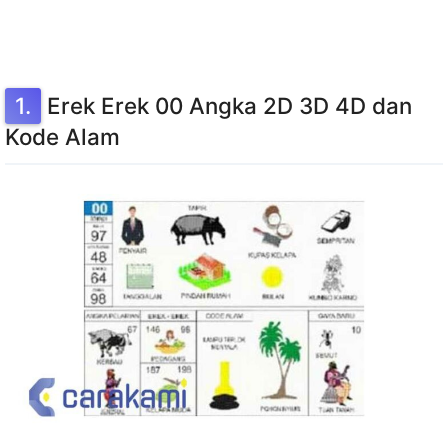
Erek Erek 00 Angka 2D 3D 4D dan
Kode Alam