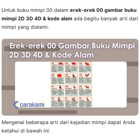
Untuk buku mimpi 00 dalam
erek-erek 00 gambar buku
mimpi 2D 3D 4D & kode alam
ada begitu banyak arti dari
mimpi yang dialami.
Mengenai beberapa arti dari kejadian mimpi dapat Anda
ketahui di bawah ini: