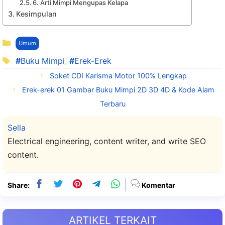
6. Arti Mimpi Mengupas Kelapa
Kesimpulan
Kategori
Umum
Tag
Buku Mimpi
,
Erek-Erek
Soket CDI Karisma Motor 100% Lengkap
Erek-erek 01 Gambar Buku Mimpi 2D 3D 4D & Kode Alam
Terbaru
Sella
Electrical engineering, content writer, and write SEO
content.
Share:
Komentar
ARTIKEL TERKAIT