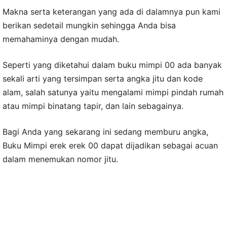
Makna serta keterangan yang ada di dalamnya pun kami
berikan sedetail mungkin sehingga Anda bisa
memahaminya dengan mudah.
Seperti yang diketahui dalam buku mimpi 00 ada banyak
sekali arti yang tersimpan serta angka jitu dan kode
alam, salah satunya yaitu mengalami mimpi pindah rumah
atau mimpi binatang tapir, dan lain sebagainya.
Bagi Anda yang sekarang ini sedang memburu angka,
Buku Mimpi erek erek 00 dapat dijadikan sebagai acuan
dalam menemukan nomor jitu.