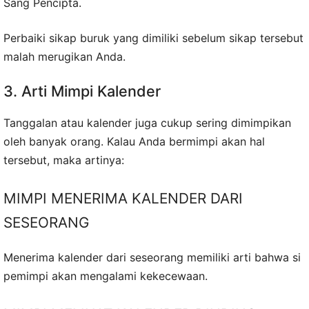
Sang Pencipta.
Perbaiki sikap buruk yang dimiliki sebelum sikap tersebut
malah merugikan Anda.
3. Arti Mimpi Kalender
Tanggalan atau kalender juga cukup sering dimimpikan
oleh banyak orang. Kalau Anda bermimpi akan hal
tersebut, maka artinya:
MIMPI MENERIMA KALENDER DARI
SESEORANG
Menerima kalender dari seseorang memiliki arti bahwa si
pemimpi akan mengalami kekecewaan.