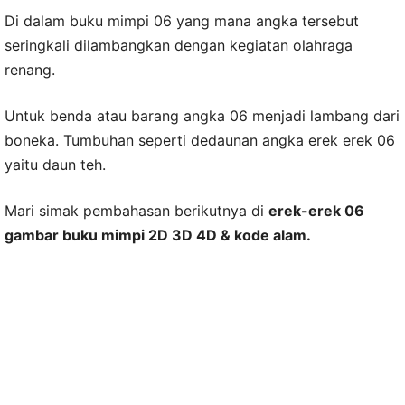
Di dalam buku mimpi 06 yang mana angka tersebut
seringkali dilambangkan dengan kegiatan olahraga
renang.
Untuk benda atau barang angka 06 menjadi lambang dari
boneka. Tumbuhan seperti dedaunan angka erek erek 06
yaitu daun teh.
Mari simak pembahasan berikutnya di
erek-erek 06
gambar buku mimpi 2D 3D 4D & kode alam.