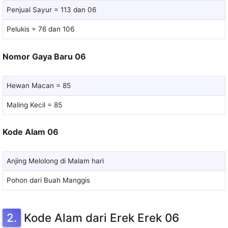
Penjual Sayur = 113 dan 06
Pelukis = 76 dan 106
Nomor Gaya Baru 06
Hewan Macan = 85
Maling Kecil = 85
Kode Alam 06
Anjing Melolong di Malam hari
Pohon dari Buah Manggis
Kode Alam dari Erek Erek 06