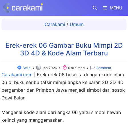
Langsung
MENU
ke
isi
Carakami
/
Umum
Erek-erek 06 Gambar Buku Mimpi 2D
3D 4D & Kode Alam Terbaru
Sella
•
Jan 2026 •
6 min read •
Comment
Carakami.com
|
Erek erek 06 beserta dengan kode alam
06 di buku seribu tafsir mimpi angka keluaran 2D 3D 4D
bergambar dan Primbon Jawa menjadi simbol dari sosok
Dewi Bulan.
Mengenai kode alam dari angka 06 yaitu simbol hewan
kelinci yang menggemaskan.