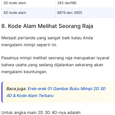
3D kode alam
283 dan186
4D kode alam
6879 dan 3655
8. Kode Alam Melihat Seorang Raja
Menjadi pertanda yang sangat baik kalau Anda
mengalami mimpi seperti ini.
Pasalnya mimpi melihat seorang raja merupakan isyarat
bahwa usaha yang sedang dijalankan sekarang akan
mengalami keuntungan.
Baca juga:
Erek-erek 01 Gambar Buku Mimpi 2D 3D
4D & Kode Alam Terbaru
Untuk angka main 2D 3D 4D-nya adalah: