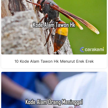
10 Kode Alam Tawon Hk Menurut Erek Erek