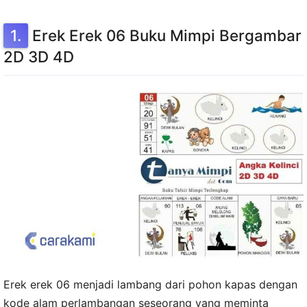
Erek Erek 06 Buku Mimpi Bergambar
2D 3D 4D
Erek erek 06 menjadi lambang dari pohon kapas dengan
kode alam perlambangan seseorang yang meminta