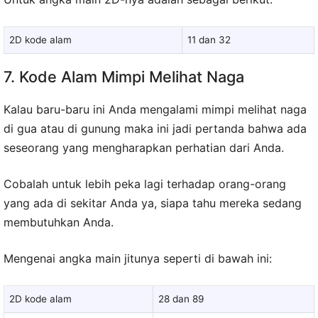
2D kode alam
11 dan 32
7. Kode Alam Mimpi Melihat Naga
Kalau baru-baru ini Anda mengalami mimpi melihat naga
di gua atau di gunung maka ini jadi pertanda bahwa ada
seseorang yang mengharapkan perhatian dari Anda.
Cobalah untuk lebih peka lagi terhadap orang-orang
yang ada di sekitar Anda ya, siapa tahu mereka sedang
membutuhkan Anda.
Mengenai angka main jitunya seperti di bawah ini:
2D kode alam
28 dan 89