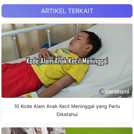
ARTIKEL TERKAIT
10 Kode Alam Anak Kecil Meninggal yang Perlu
Diketahui