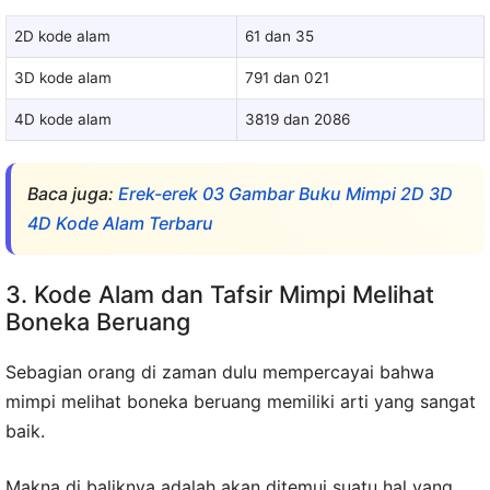
2D kode alam
61 dan 35
3D kode alam
791 dan 021
4D kode alam
3819 dan 2086
Baca juga:
Erek-erek 03 Gambar Buku Mimpi 2D 3D
4D Kode Alam Terbaru
3. Kode Alam dan Tafsir Mimpi Melihat
Boneka Beruang
Sebagian orang di zaman dulu mempercayai bahwa
mimpi melihat boneka beruang memiliki arti yang sangat
baik.
Makna di baliknya adalah akan ditemui suatu hal yang