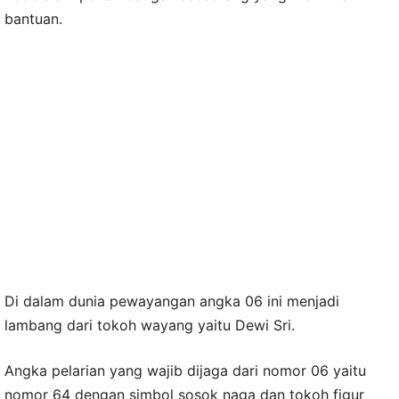
bantuan.
Di dalam dunia pewayangan angka 06 ini menjadi
lambang dari tokoh wayang yaitu Dewi Sri.
Angka pelarian yang wajib dijaga dari nomor 06 yaitu
nomor 64 dengan simbol sosok naga dan tokoh figur