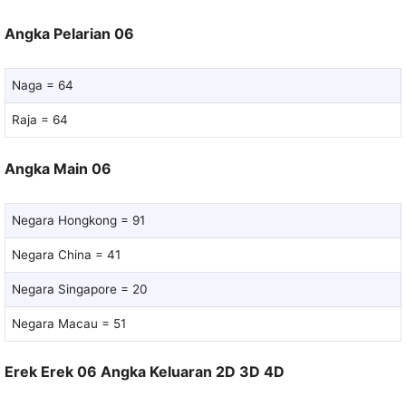
Angka Pelarian 06
Naga = 64
Raja = 64
Angka Main 06
Negara Hongkong = 91
Negara China = 41
Negara Singapore = 20
Negara Macau = 51
Erek Erek 06 Angka Keluaran 2D 3D 4D