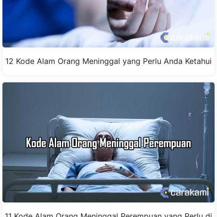
12 Kode Alam Orang Meninggal yang Perlu Anda Ketahui
11 Kode Alam Orang Meninggal Perempuan yang Perlu di