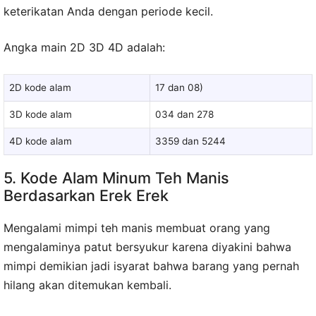
keterikatan Anda dengan periode kecil.
Angka main 2D 3D 4D adalah:
2D kode alam
17 dan 08)
3D kode alam
034 dan 278
4D kode alam
3359 dan 5244
5. Kode Alam Minum Teh Manis
Berdasarkan Erek Erek
Mengalami mimpi teh manis membuat orang yang
mengalaminya patut bersyukur karena diyakini bahwa
mimpi demikian jadi isyarat bahwa barang yang pernah
hilang akan ditemukan kembali.