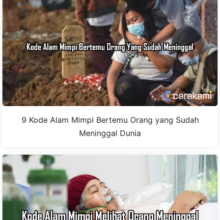
9 Kode Alam Mimpi Bertemu Orang yang Sudah
Meninggal Dunia