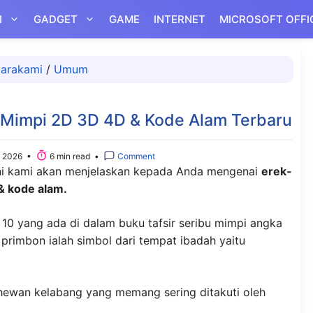
I
GADGET
GAME
INTERNET
MICROSOFT OFFI
arakami
/
Umum
 Mimpi 2D 3D 4D & Kode Alam Terbaru
 2026 •
6 min read •
Comment
ini kami akan menjelaskan kepada Anda mengenai
erek-
& kode alam.
10 yang ada di dalam buku tafsir seribu mimpi angka
rimbon ialah simbol dari tempat ibadah yaitu
 hewan kelabang yang memang sering ditakuti oleh