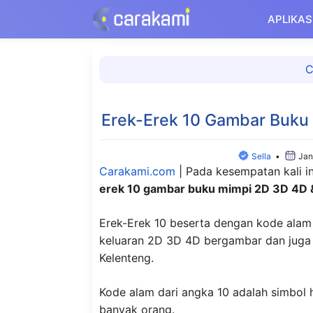
Langsung
APLIKAS
ke
isi
C
Erek-Erek 10 Gambar Buku
Sella
•
Jan
Carakami.com
|
Pada kesempatan kali 
erek 10 gambar buku mimpi 2D 3D 4D 
Erek-Erek 10 beserta dengan kode alam 
keluaran 2D 3D 4D bergambar dan juga p
Kelenteng.
Kode alam dari angka 10 adalah simbol
banyak orang.