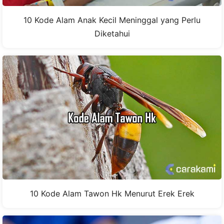
10 Kode Alam Anak Kecil Meninggal yang Perlu
Diketahui
10 Kode Alam Tawon Hk Menurut Erek Erek