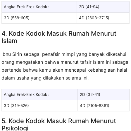
Angka Erek-Erek Kodok :
2D (41-94)
3D (558-605)
4D (2603-3715)
4. Kode Kodok Masuk Rumah Menurut
Islam
Ibnu Sirin sebagai penafsir mimpi yang banyak diketahui
orang mengatakan bahwa menurut tafsir Islam ini sebagai
pertanda bahwa kamu akan mencapai kebahagiaan halal
dalam usaha yang dilakukan selama ini.
Angka Erek-Erek Kodok :
2D (32-41)
3D (319-526)
4D (7105-8361)
5. Kode Kodok Masuk Rumah Menurut
Psikologi