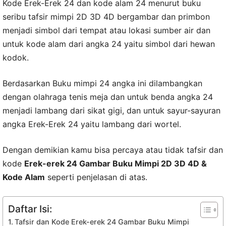
Kode Erek-Erek 24 dan kode alam 24 menurut buku
seribu tafsir mimpi 2D 3D 4D bergambar dan primbon
menjadi simbol dari tempat atau lokasi sumber air dan
untuk kode alam dari angka 24 yaitu simbol dari hewan
kodok.
Berdasarkan Buku mimpi 24 angka ini dilambangkan
dengan olahraga tenis meja dan untuk benda angka 24
menjadi lambang dari sikat gigi, dan untuk sayur-sayuran
angka Erek-Erek 24 yaitu lambang dari wortel.
Dengan demikian kamu bisa percaya atau tidak tafsir dan
kode
Erek-erek 24 Gambar Buku Mimpi 2D 3D 4D &
Kode Alam
seperti penjelasan di atas.
Daftar Isi:
Tafsir dan Kode Erek-erek 24 Gambar Buku Mimpi