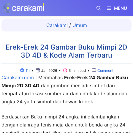
Langsung
MENU
ke
isi
Carakami
/
Umum
Erek-Erek 24 Gambar Buku Mimpi 2D
3D 4D & Kode Alam Terbaru
Tri
•
Jan 2026 •
6 min read •
Comment
Carakami.com
|
Membahas
Erek-Erek 24 Gambar Buku
Mimpi 2D 3D 4D
dan primbon menjadi simbol dari
tempat atau lokasi sumber air dan untuk kode alam dari
angka 24 yaitu simbol dari hewan kodok.
Berdasarkan Buku mimpi 24 angka ini dilambangkan
dengan olahraga tenis meja dan untuk benda angka 24
menjadi lambang dari sikat gigi, dan untuk sayur-sayuran