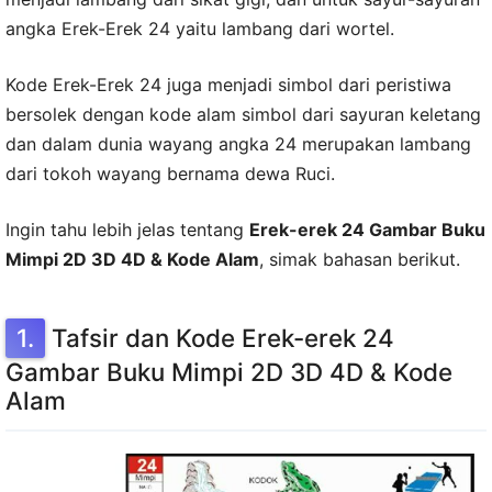
angka Erek-Erek 24 yaitu lambang dari wortel.
Kode Erek-Erek 24 juga menjadi simbol dari peristiwa
bersolek dengan kode alam simbol dari sayuran keletang
dan dalam dunia wayang angka 24 merupakan lambang
dari tokoh wayang bernama dewa Ruci.
Ingin tahu lebih jelas tentang
Erek-erek 24 Gambar Buku
Mimpi 2D 3D 4D & Kode Alam
, simak bahasan berikut.
Tafsir dan Kode Erek-erek 24
Gambar Buku Mimpi 2D 3D 4D & Kode
Alam