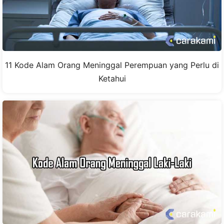
11 Kode Alam Orang Meninggal Perempuan yang Perlu di
Ketahui