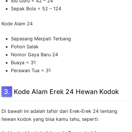
Ibu Guru = 42 – 24
Sepak Bola = 52 – 124
Kode Alam 24
Sepasang Merpati Terbang
Pohon Salak
Nomor Gaya Baru 24
Buaya = 31
Perawan Tua = 31
Kode Alam Erek 24 Hewan Kodok
Di bawah ini adalah tafsir dari Erek-Erek 24 tentang
hewan kodok yang bisa kamu tahu, seperti: