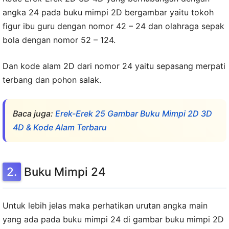
angka 24 pada buku mimpi 2D bergambar yaitu tokoh
figur ibu guru dengan nomor 42 – 24 dan olahraga sepak
bola dengan nomor 52 – 124.
Dan kode alam 2D dari nomor 24 yaitu sepasang merpati
terbang dan pohon salak.
Baca juga:
Erek-Erek 25 Gambar Buku Mimpi 2D 3D
4D & Kode Alam Terbaru
Buku Mimpi 24
Untuk lebih jelas maka perhatikan urutan angka main
yang ada pada buku mimpi 24 di gambar buku mimpi 2D