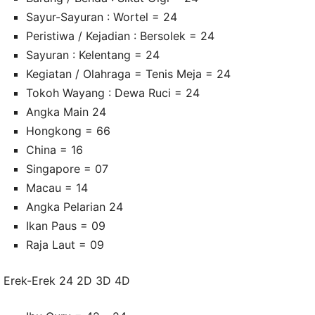
Sayur-Sayuran : Wortel = 24
Peristiwa / Kejadian : Bersolek = 24
Sayuran : Kelentang = 24
Kegiatan / Olahraga = Tenis Meja = 24
Tokoh Wayang : Dewa Ruci = 24
Angka Main 24
Hongkong = 66
China = 16
Singapore = 07
Macau = 14
Angka Pelarian 24
Ikan Paus = 09
Raja Laut = 09
Erek-Erek 24 2D 3D 4D