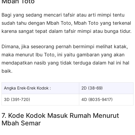
Mbah Toto
Bagi yang sedang mencari tafsir atau arti mimpi tentu
sudah tahu dengan Mbah Toto, Mbah Toto yang terkenal
karena sangat tepat dalam tafsir mimpi atau bunga tidur.
Dimana, jika seseorang pernah bermimpi melihat katak,
maka menurut Ibu Toto, ini yaitu gambaran yang akan
mendapatkan nasib yang tidak terduga dalam hal ini hal
baik.
Angka Erek-Erek Kodok :
2D (38-69)
3D (391-720)
4D (8035-9417)
7. Kode Kodok Masuk Rumah Menurut
Mbah Semar