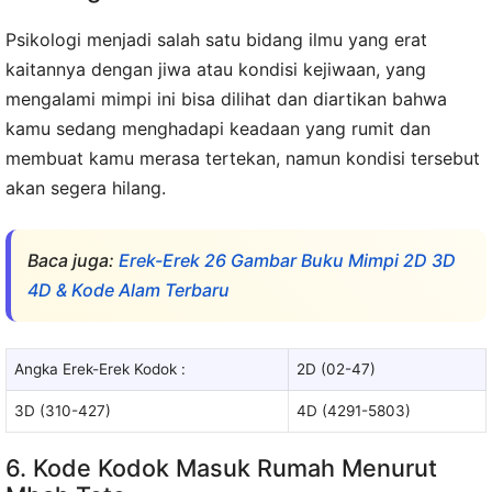
Psikologi menjadi salah satu bidang ilmu yang erat
kaitannya dengan jiwa atau kondisi kejiwaan, yang
mengalami mimpi ini bisa dilihat dan diartikan bahwa
kamu sedang menghadapi keadaan yang rumit dan
membuat kamu merasa tertekan, namun kondisi tersebut
akan segera hilang.
Baca juga:
Erek-Erek 26 Gambar Buku Mimpi 2D 3D
4D & Kode Alam Terbaru
Angka Erek-Erek Kodok :
2D (02-47)
3D (310-427)
4D (4291-5803)
6. Kode Kodok Masuk Rumah Menurut