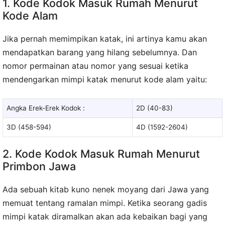
1. Kode Kodok Masuk Rumah Menurut
Kode Alam
Jika pernah memimpikan katak, ini artinya kamu akan
mendapatkan barang yang hilang sebelumnya. Dan
nomor permainan atau nomor yang sesuai ketika
mendengarkan mimpi katak menurut kode alam yaitu:
Angka Erek-Erek Kodok :
2D (40-83)
3D (458-594)
4D (1592-2604)
2. Kode Kodok Masuk Rumah Menurut
Primbon Jawa
Ada sebuah kitab kuno nenek moyang dari Jawa yang
memuat tentang ramalan mimpi. Ketika seorang gadis
mimpi katak diramalkan akan ada kebaikan bagi yang