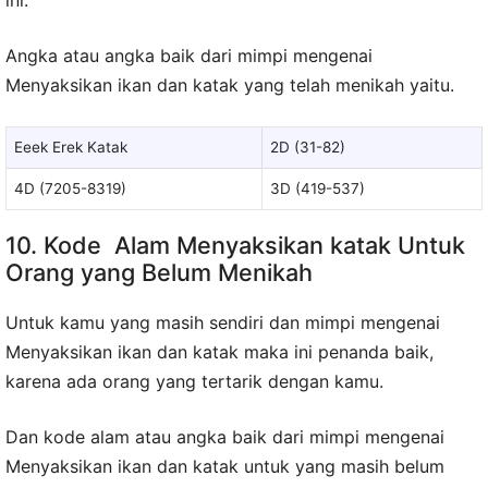
Angka atau angka baik dari mimpi mengenai
Menyaksikan ikan dan katak yang telah menikah yaitu.
Eeek Erek Katak
2D (31-82)
4D (7205-8319)
3D (419-537)
10. Kode Alam Menyaksikan katak Untuk
Orang yang Belum Menikah
Untuk kamu yang masih sendiri dan mimpi mengenai
Menyaksikan ikan dan katak maka ini penanda baik,
karena ada orang yang tertarik dengan kamu.
Dan kode alam atau angka baik dari mimpi mengenai
Menyaksikan ikan dan katak untuk yang masih belum