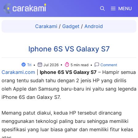
Langsung
MENU
ke
isi
Carakami
/
Gadget
/
Android
Iphone 6S VS Galaxy S7
Tri
•
Jul 2026 •
5 min read •
Comment
Carakami.com
|
Iphone 6S VS Galaxy S7
– Hampir semua
orang tentu sudah tahu dengan 2 jenis HP yang dirilis
oleh Apple dan Samsung baru-baru ini yaitu sang legenda
iPhone 6S dan Galaxy S7.
Memang patut diakui, kedua HP tersebut dirancang
menggunakan teknologi paling baru sehingga memiliki
spesifikasi yang luar biasa gahar dan memiliki fitur kelas
atas.