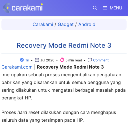
Langsung
MENU
ke
isi
Carakami
/
Gadget
/
Android
Recovery Mode Redmi Note 3
Tri
•
Jul 2026 •
5 min read •
Comment
Carakami.com
|
Recovery Mode Redmi Note 3
merupakan sebuah proses mengembalikan pengaturan
pabrikan yang disarankan untuk semua pengguna yang
sering dilakukan untuk mengatasi berbagai masalah pada
perangkat HP.
Proses
hard reset
dilakukan dengan cara menghapus
seluruh data yang tersimpan pada HP.