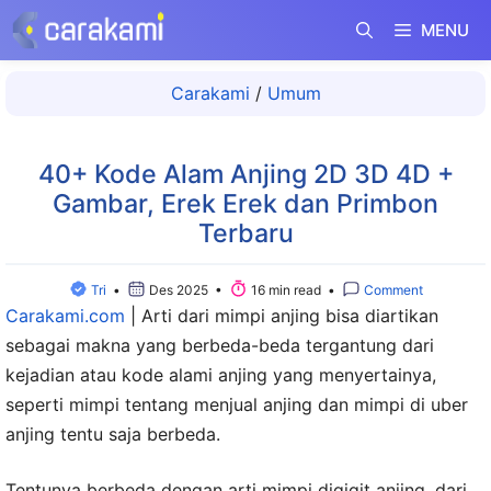
Langsung
MENU
ke
isi
Carakami
/
Umum
40+ Kode Alam Anjing 2D 3D 4D +
Gambar, Erek Erek dan Primbon
Terbaru
Tri
•
Des 2025 •
16 min read •
Comment
Carakami.com
|
Arti dari mimpi anjing bisa diartikan
sebagai makna yang berbeda-beda tergantung dari
kejadian atau kode alami anjing yang menyertainya,
seperti mimpi tentang menjual anjing dan mimpi di uber
anjing tentu saja berbeda.
Tentunya berbeda dengan arti mimpi digigit anjing, dari