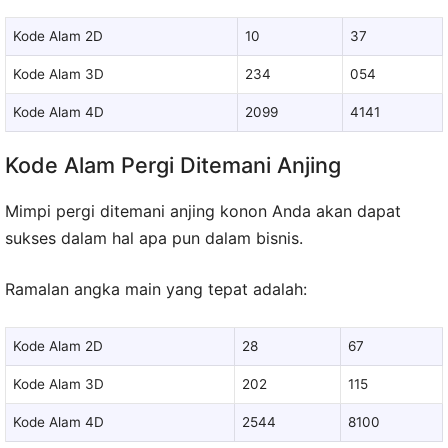
Kode Alam 2D
10
37
Kode Alam 3D
234
054
Kode Alam 4D
2099
4141
Kode Alam Pergi Ditemani Anjing
Mimpi pergi ditemani anjing konon Anda akan dapat
sukses dalam hal apa pun dalam bisnis.
Ramalan angka main yang tepat adalah:
Kode Alam 2D
28
67
Kode Alam 3D
202
115
Kode Alam 4D
2544
8100