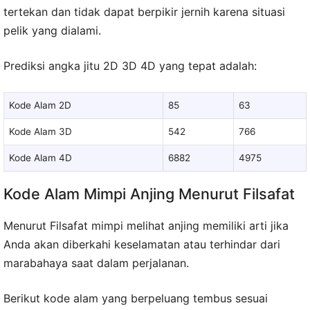
tertekan dan tidak dapat berpikir jernih karena situasi
pelik yang dialami.
Prediksi angka jitu 2D 3D 4D yang tepat adalah:
Kode Alam 2D
85
63
Kode Alam 3D
542
766
Kode Alam 4D
6882
4975
Kode Alam Mimpi Anjing Menurut Filsafat
Menurut Filsafat mimpi melihat anjing memiliki arti jika
Anda akan diberkahi keselamatan atau terhindar dari
marabahaya saat dalam perjalanan.
Berikut kode alam yang berpeluang tembus sesuai