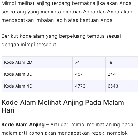
Mimpi melihat anjing terbang bermakna jika akan Anda
seseorang yang meminta bantuan Anda dan Anda akan
mendapatkan imbalan lebih atas bantuan Anda.
Berikut kode alam yang berpeluang tembus sesuai
dengan mimpi tersebut:
Kode Alam 2D
74
18
Kode Alam 3D
457
244
Kode Alam 4D
4773
6543
Kode Alam Melihat Anjing Pada Malam
Hari
Kode Alam Anjing
– Arti dari mimpi melihat anjing pada
malam arti konon akan mendapatkan rezeki nomplok