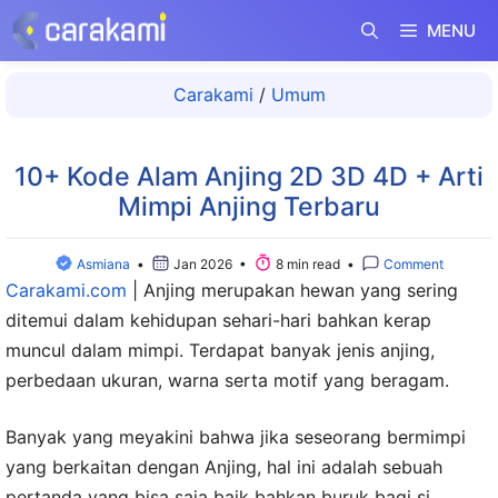
Langsung
MENU
ke
isi
Carakami
/
Umum
10+ Kode Alam Anjing 2D 3D 4D + Arti
Mimpi Anjing Terbaru
Asmiana
•
Jan 2026 •
8 min read •
Comment
Carakami.com
|
Anjing merupakan hewan yang sering
ditemui dalam kehidupan sehari-hari bahkan kerap
muncul dalam mimpi. Terdapat banyak jenis anjing,
perbedaan ukuran, warna serta motif yang beragam.
Banyak yang meyakini bahwa jika seseorang bermimpi
yang berkaitan dengan Anjing, hal ini adalah sebuah
pertanda yang bisa saja baik bahkan buruk bagi si