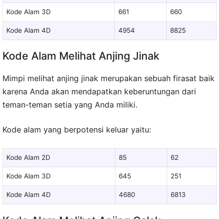
Kode Alam 3D
661
660
Kode Alam 4D
4954
8825
Kode Alam Melihat Anjing Jinak
Mimpi melihat anjing jinak merupakan sebuah firasat baik
karena Anda akan mendapatkan keberuntungan dari
teman-teman setia yang Anda miliki.
Kode alam yang berpotensi keluar yaitu:
Kode Alam 2D
85
62
Kode Alam 3D
645
251
Kode Alam 4D
4680
6813