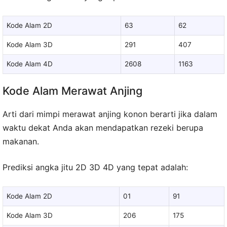
Kode Alam 2D
63
62
Kode Alam 3D
291
407
Kode Alam 4D
2608
1163
Kode Alam Merawat Anjing
Arti dari mimpi merawat anjing konon berarti jika dalam
waktu dekat Anda akan mendapatkan rezeki berupa
makanan.
Prediksi angka jitu 2D 3D 4D yang tepat adalah:
Kode Alam 2D
01
91
Kode Alam 3D
206
175