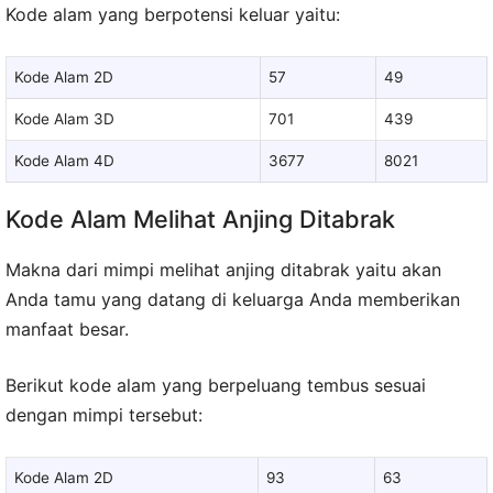
Kode alam yang berpotensi keluar yaitu:
Kode Alam 2D
57
49
Kode Alam 3D
701
439
Kode Alam 4D
3677
8021
Kode Alam Melihat Anjing Ditabrak
Makna dari mimpi melihat anjing ditabrak yaitu akan
Anda tamu yang datang di keluarga Anda memberikan
manfaat besar.
Berikut kode alam yang berpeluang tembus sesuai
dengan mimpi tersebut:
Kode Alam 2D
93
63