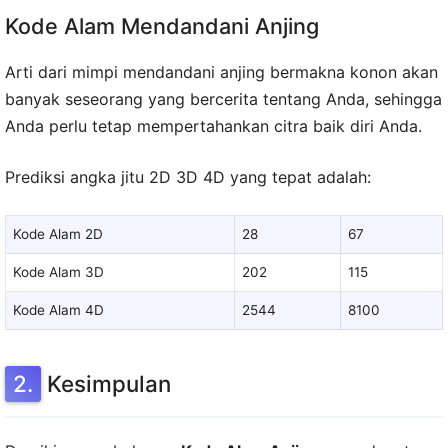
Kode Alam Mendandani Anjing
Arti dari mimpi mendandani anjing bermakna konon akan
banyak seseorang yang bercerita tentang Anda, sehingga
Anda perlu tetap mempertahankan citra baik diri Anda.
Prediksi angka jitu 2D 3D 4D yang tepat adalah:
Kode Alam 2D
28
67
Kode Alam 3D
202
115
Kode Alam 4D
2544
8100
Kesimpulan