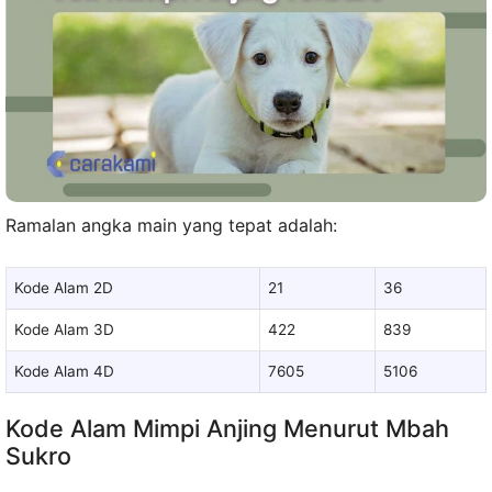
Ramalan angka main yang tepat adalah:
Kode Alam 2D
21
36
Kode Alam 3D
422
839
Kode Alam 4D
7605
5106
Kode Alam Mimpi Anjing Menurut Mbah
Sukro