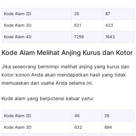
Kode Alam 2D
35
87
Kode Alam 3D
631
423
Kode Alam 4D
7256
1643
Kode Alam Melihat Anjing Kurus dan Kotor
Jika seseorang bermimpi melihat anjing yang kurus dan
kotor konon Anda akan mendapatkan hasil yang tidak
memuaskan dari usaha Anda selama ini.
Kode alam yang berpotensi keluar yaitu:
Kode Alam 2D
46
26
Kode Alam 3D
632
894