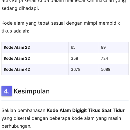
atas kerja keras Anda dalam memecahkan masalah yang
sedang dihadapi.
Kode alam yang tepat sesuai dengan mimpi membidik
tikus adalah:
Kode Alam 2D
65
89
Kode Alam 3D
358
724
Kode Alam 4D
3678
5689
Kesimpulan
Sekian pembahasan
Kode Alam Digigit Tikus Saat Tidur
yang disertai dengan beberapa kode alam yang masih
berhubungan.