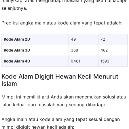
menyikapi atau menghadapi masalah yang akan dihadapi
selanjutnya.
Prediksi angka main atau kode alam yang tepat adalah:
Kode Alam 2D
49
72
Kode Alam 3D
358
482
Kode Alam 4D
0481
1593
Kode Alam Digigit Hewan Kecil Menurut
Islam
Mimpi ini memiliki arti Anda akan menemukan solusi atau
jalan keluar dari masalah yang sedang dihadapi.
Angka main atau kode alam yang tepat sesuai dengan
mimpi digigit hewan kecil adalah: