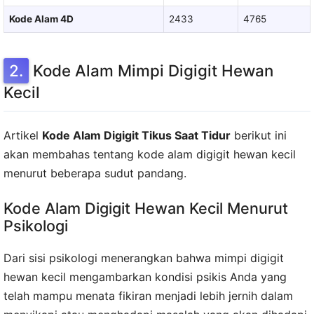
Kode Alam 4D
2433
4765
Kode Alam Mimpi Digigit Hewan
Kecil
Artikel
Kode Alam Digigit Tikus Saat Tidur
berikut ini
akan membahas tentang kode alam digigit hewan kecil
menurut beberapa sudut pandang.
Kode Alam Digigit Hewan Kecil Menurut
Psikologi
Dari sisi psikologi menerangkan bahwa mimpi digigit
hewan kecil mengambarkan kondisi psikis Anda yang
telah mampu menata fikiran menjadi lebih jernih dalam