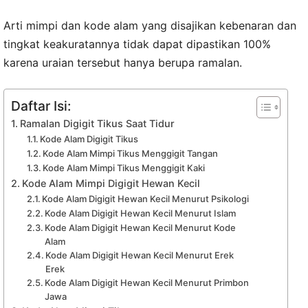
Arti mimpi dan kode alam yang disajikan kebenaran dan
tingkat keakuratannya tidak dapat dipastikan 100%
karena uraian tersebut hanya berupa ramalan.
Daftar Isi:
Ramalan Digigit Tikus Saat Tidur
Kode Alam Digigit Tikus
Kode Alam Mimpi Tikus Menggigit Tangan
Kode Alam Mimpi Tikus Menggigit Kaki
Kode Alam Mimpi Digigit Hewan Kecil
Kode Alam Digigit Hewan Kecil Menurut Psikologi
Kode Alam Digigit Hewan Kecil Menurut Islam
Kode Alam Digigit Hewan Kecil Menurut Kode
Alam
Kode Alam Digigit Hewan Kecil Menurut Erek
Erek
Kode Alam Digigit Hewan Kecil Menurut Primbon
Jawa