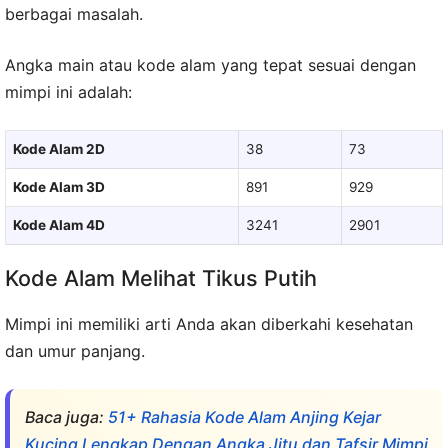
berbagai masalah.
Angka main atau kode alam yang tepat sesuai dengan
mimpi ini adalah:
Kode Alam 2D
38
73
Kode Alam 3D
891
929
Kode Alam 4D
3241
2901
Kode Alam Melihat Tikus Putih
Mimpi ini memiliki arti Anda akan diberkahi kesehatan
dan umur panjang.
Baca juga:
51+ Rahasia Kode Alam Anjing Kejar
Kucing Lengkap Dengan Angka Jitu dan Tafsir Mimpi