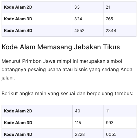
Kode Alam 2D
33
21
Kode Alam 3D
324
765
Kode Alam 4D
4552
2344
Kode Alam Memasang Jebakan Tikus
Menurut Primbon Jawa mimpi ini merupakan simbol
datangnya pesaing usaha atau bisnis yang sedang Anda
jalani.
Berikut angka main yang sesuai dan berpeluang tembus:
Kode Alam 2D
40
11
Kode Alam 3D
115
993
Kode Alam 4D
2228
0055