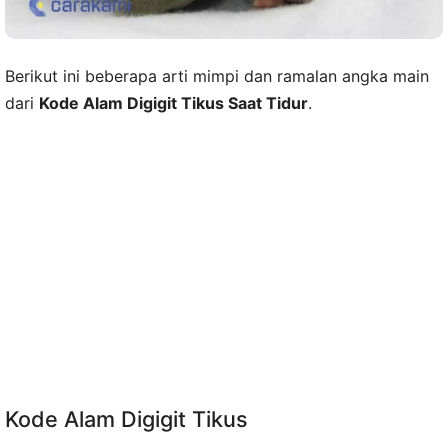
Berikut ini beberapa arti mimpi dan ramalan angka main
dari
Kode Alam Digigit Tikus Saat Tidur
.
Kode Alam Digigit Tikus