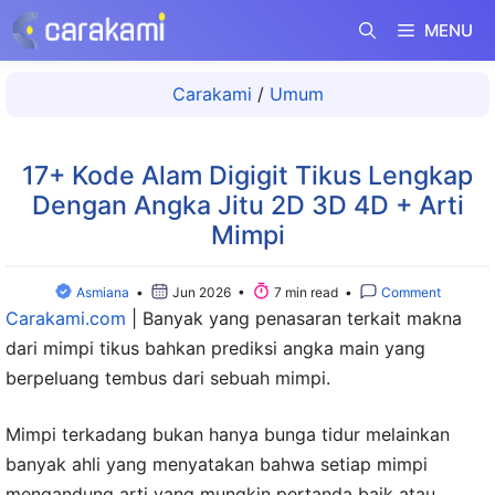
Langsung
MENU
ke
isi
Carakami
/
Umum
17+ Kode Alam Digigit Tikus Lengkap
Dengan Angka Jitu 2D 3D 4D + Arti
Mimpi
Asmiana
•
Jun 2026 •
7 min read •
Comment
Carakami.com
|
Banyak yang penasaran terkait makna
dari mimpi tikus bahkan prediksi angka main yang
berpeluang tembus dari sebuah mimpi.
Mimpi terkadang bukan hanya bunga tidur melainkan
banyak ahli yang menyatakan bahwa setiap mimpi
mengandung arti yang mungkin pertanda baik atau