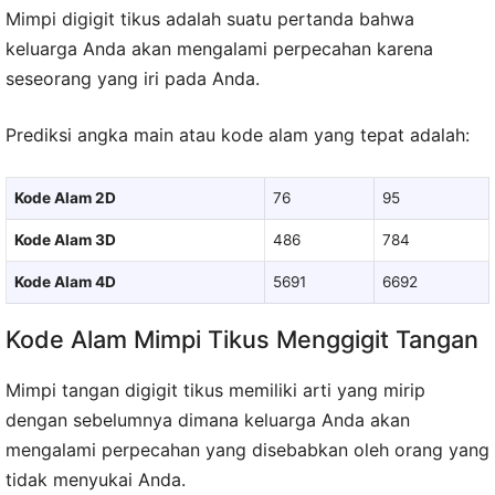
Mimpi digigit tikus adalah suatu pertanda bahwa
keluarga Anda akan mengalami perpecahan karena
seseorang yang iri pada Anda.
Prediksi angka main atau kode alam yang tepat adalah:
Kode Alam 2D
76
95
Kode Alam 3D
486
784
Kode Alam 4D
5691
6692
Kode Alam Mimpi Tikus Menggigit Tangan
Mimpi tangan digigit tikus memiliki arti yang mirip
dengan sebelumnya dimana keluarga Anda akan
mengalami perpecahan yang disebabkan oleh orang yang
tidak menyukai Anda.