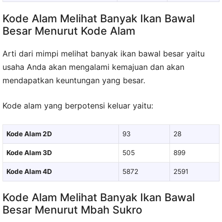
Kode Alam Melihat Banyak Ikan Bawal
Besar Menurut Kode Alam
Arti dari mimpi melihat banyak ikan bawal besar yaitu
usaha Anda akan mengalami kemajuan dan akan
mendapatkan keuntungan yang besar.
Kode alam yang berpotensi keluar yaitu:
Kode Alam 2D
93
28
Kode Alam 3D
505
899
Kode Alam 4D
5872
2591
Kode Alam Melihat Banyak Ikan Bawal
Besar Menurut Mbah Sukro