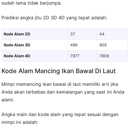
sudah lama tidak berjumpa.
Prediksi angka jitu 2D 3D 4D yang tepat adalah:
Kode Alam 2D
37
44
Kode Alam 3D
486
909
Kode Alam 4D
7977
7808
Kode Alam Mancing Ikan Bawal Di Laut
Mimpi memancing ikan bawal di laut memiliki arti jika
Anda akan terbebas dari kemalangan yang saat ini Anda
alami.
Angka main dan kode alam yang tepat sesuai dengan
mimpi ini adalah: