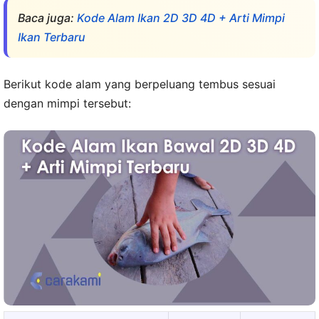
Baca juga:
Kode Alam Ikan 2D 3D 4D + Arti Mimpi
Ikan Terbaru
Berikut kode alam yang berpeluang tembus sesuai
dengan mimpi tersebut: