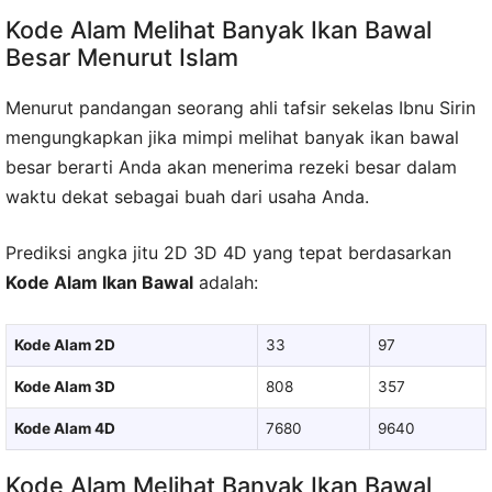
Kode Alam Melihat Banyak Ikan Bawal
Besar Menurut Islam
Menurut pandangan seorang ahli tafsir sekelas Ibnu Sirin
mengungkapkan jika mimpi melihat banyak ikan bawal
besar berarti Anda akan menerima rezeki besar dalam
waktu dekat sebagai buah dari usaha Anda.
Prediksi angka jitu 2D 3D 4D yang tepat berdasarkan
Kode Alam Ikan Bawal
adalah:
Kode Alam 2D
33
97
Kode Alam 3D
808
357
Kode Alam 4D
7680
9640
Kode Alam Melihat Banyak Ikan Bawal