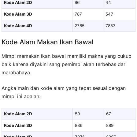
Kode Alam 2D
96
44
Kode Alam 3D
787
547
Kode Alam 4D
2765
7853
Kode Alam Makan Ikan Bawal
Mimpi memakan ikan bawal memiliki makna yang cukup
baik karena diyakini sang pemimpi akan terbebas dari
marabahaya.
Angka main dan kode alam yang tepat sesuai dengan
mimpi ini adalah:
Kode Alam 2D
59
67
Kode Alam 3D
886
889
Kode Alam 4D
7976
8987