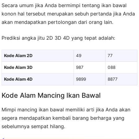
Secara umum jika Anda bermimpi tentang ikan bawal
konon hal tersebut merupakan sebuh pertanda jika Anda
akan mendapatkan pertolongan dari orang lain.
Prediksi angka jitu 2D 3D 4D yang tepat adalah:
Kode Alam 2D
49
77
Kode Alam 3D
987
088
Kode Alam 4D
9899
8877
Kode Alam Mancing Ikan Bawal
Mimpi mancing ikan bawal memiliki arti jika Anda akan
segera mendapatkan kembali barang berharga yang
sebelumnya sempat hilang.