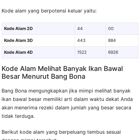
Kode alam yang berpotensi keluar yaitu:
Kode Alam 2D
44
00
Kode Alam 3D
443
884
Kode Alam 4D
1522
6926
Kode Alam Melihat Banyak Ikan Bawal
Besar Menurut Bang Bona
Bang Bona mengungkapkan jika mimpi melihat banyak
ikan bawal besar memiliki arti dalam waktu dekat Anda
akan menerima rezeki dalam jumlah yang besar secara
tidak terduga.
Berikut kode alam yang berpeluang tembus sesuai