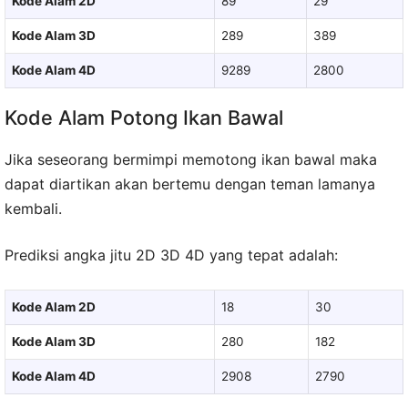
Kode Alam 2D
89
29
Kode Alam 3D
289
389
Kode Alam 4D
9289
2800
Kode Alam Potong Ikan Bawal
Jika seseorang bermimpi memotong ikan bawal maka
dapat diartikan akan bertemu dengan teman lamanya
kembali.
Prediksi angka jitu 2D 3D 4D yang tepat adalah:
Kode Alam 2D
18
30
Kode Alam 3D
280
182
Kode Alam 4D
2908
2790