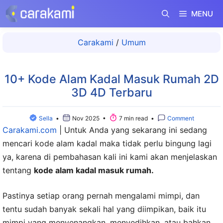
Langsung
MENU
ke
isi
Carakami
/
Umum
10+ Kode Alam Kadal Masuk Rumah 2D
3D 4D Terbaru
Sella
•
Nov 2025 •
7 min read •
Comment
Carakami.com
|
Untuk Anda yang sekarang ini sedang
mencari kode alam kadal maka tidak perlu bingung lagi
ya, karena di pembahasan kali ini kami akan menjelaskan
tentang
kode alam kadal masuk rumah.
Pastinya setiap orang pernah mengalami mimpi, dan
tentu sudah banyak sekali hal yang diimpikan, baik itu
mimpi yang menyenangkan, menyedihkan, atau bahkan