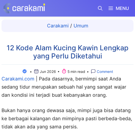
Langsung
MENU
ke
isi
Carakami
/
Umum
12 Kode Alam Kucing Kawin Lengkap
yang Perlu Diketahui
•
Jun 2026 •
5 min read •
Comment
Carakami.com
|
Pada dasarnya, bermimpi saat Anda
sedang tidur merupakan sebuah hal yang sangat wajar
dan kondisi ini terjadi buat kebanyakan orang.
Bukan hanya orang dewasa saja, mimpi juga bisa datang
ke berbagai kalangan dan mimpinya pasti berbeda-beda,
tidak akan ada yang sama persis.