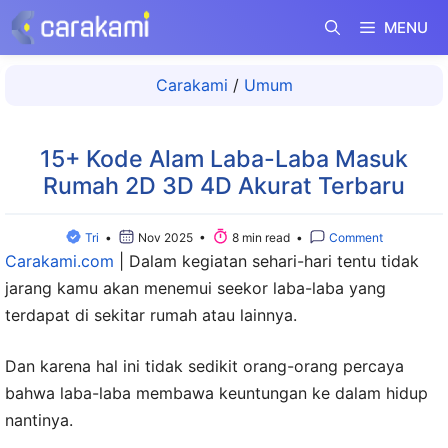
Langsung
MENU
ke
isi
Carakami
/
Umum
15+ Kode Alam Laba-Laba Masuk
Rumah 2D 3D 4D Akurat Terbaru
Tri
•
Nov 2025 •
8 min read •
Comment
Carakami.com
|
Dalam kegiatan sehari-hari tentu tidak
jarang kamu akan menemui seekor laba-laba yang
terdapat di sekitar rumah atau lainnya.
Dan karena hal ini tidak sedikit orang-orang percaya
bahwa laba-laba membawa keuntungan ke dalam hidup
nantinya.