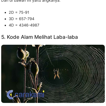
Dan di bawah ini yaitu angkanya.
2D = 75-91
3D = 657-794
4D = 4346-4987
5. Kode Alam Melihat Laba-laba