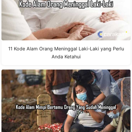
11 Kode Alam Orang Meninggal Laki-Laki yang Perlu
Anda Ketahui