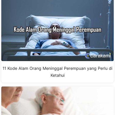
11 Kode Alam Orang Meninggal Perempuan yang Perlu di
Ketahui