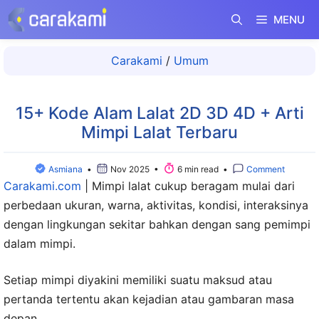
Langsung
MENU
ke
isi
Carakami
/
Umum
15+ Kode Alam Lalat 2D 3D 4D + Arti
Mimpi Lalat Terbaru
Asmiana
•
Nov 2025 •
6 min read •
Comment
Carakami.com
|
Mimpi lalat cukup beragam mulai dari
perbedaan ukuran, warna, aktivitas, kondisi, interaksinya
dengan lingkungan sekitar bahkan dengan sang pemimpi
dalam mimpi.
Setiap mimpi diyakini memiliki suatu maksud atau
pertanda tertentu akan kejadian atau gambaran masa
depan.