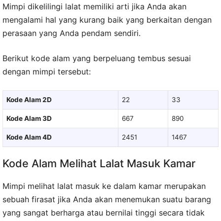
Mimpi dikelilingi lalat memiliki arti jika Anda akan
mengalami hal yang kurang baik yang berkaitan dengan
perasaan yang Anda pendam sendiri.
Berikut kode alam yang berpeluang tembus sesuai
dengan mimpi tersebut:
Kode Alam 2D
22
33
Kode Alam 3D
667
890
Kode Alam 4D
2451
1467
Kode Alam Melihat Lalat Masuk Kamar
Mimpi melihat lalat masuk ke dalam kamar merupakan
sebuah firasat jika Anda akan menemukan suatu barang
yang sangat berharga atau bernilai tinggi secara tidak