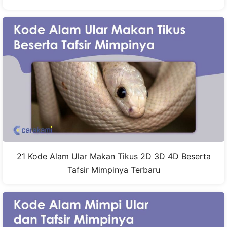
21 Kode Alam Ular Makan Tikus 2D 3D 4D Beserta
Tafsir Mimpinya Terbaru