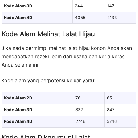
Kode Alam 3D
244
147
Kode Alam 4D
4355
2133
Kode Alam Melihat Lalat Hijau
Jika nada bermimpi melihat lalat hijau konon Anda akan
mendapatkan rezeki lebih dari usaha dan kerja keras
Anda selama ini.
Kode alam yang berpotensi keluar yaitu:
Kode Alam 2D
76
65
Kode Alam 3D
837
847
Kode Alam 4D
2746
5746
Kode Alam Dikerumuni Lalat