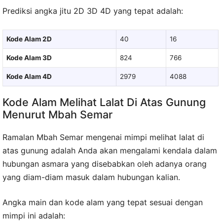
Prediksi angka jitu 2D 3D 4D yang tepat adalah:
Kode Alam 2D
40
16
Kode Alam 3D
824
766
Kode Alam 4D
2979
4088
Kode Alam Melihat Lalat Di Atas Gunung
Menurut Mbah Semar
Ramalan Mbah Semar mengenai mimpi melihat lalat di
atas gunung adalah Anda akan mengalami kendala dalam
hubungan asmara yang disebabkan oleh adanya orang
yang diam-diam masuk dalam hubungan kalian.
Angka main dan kode alam yang tepat sesuai dengan
mimpi ini adalah: