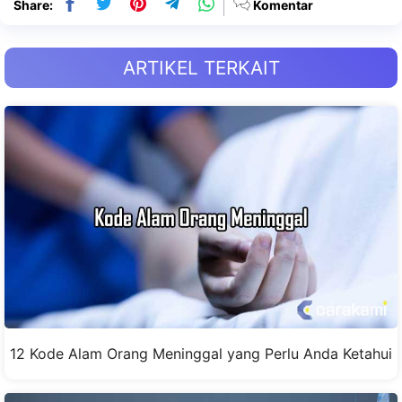
Share:
Komentar
ARTIKEL TERKAIT
12 Kode Alam Orang Meninggal yang Perlu Anda Ketahui