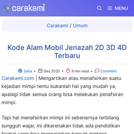
Langsung
MENU
ke
isi
Carakami
/
Umum
Kode Alam Mobil Jenazah 2D 3D 4D
Terbaru
Sella
•
Des 2025 •
9 min read •
Comment
Carakami.com
|
Mengartikan atau menafsirkan suatu
kejadian mimpi tentu bukanlah hal yang mudah ya,
apalagi tidak semua orang bisa melakukan penafsiran
mimpi.
Tapi hal menafsirkan mimpi ini sebenarnya terbilang
sungguh wajar, ini dikarenakan tidak ada pendidikan
formal yang bisa mengajarkan banyak tentang