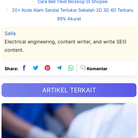
Cara Beli Tiket Bioskop Di Shopee
20+ Kode Alam Sandal Tertukar Sebelah 2D 3D 4D Terbaru
99% Akurat
Sella
Electrical engineering, content writer, and write SEO
content.
Share:
Komentar
ARTIKEL TERKAIT