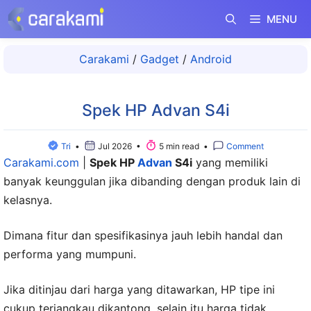
Langsung
MENU
ke
isi
Carakami
/
Gadget
/
Android
Spek HP Advan S4i
Tri
•
Jul 2026 •
5 min read •
Comment
Carakami.com
|
Spek HP
Advan
S4i
yang memiliki
banyak keunggulan jika dibanding dengan produk lain di
kelasnya.
Dimana fitur dan spesifikasinya jauh lebih handal dan
performa yang mumpuni.
Jika ditinjau dari harga yang ditawarkan, HP tipe ini
cukup terjangkau dikantong, selain itu harga tidak