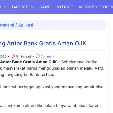
I
GADGET
GAME
INTERNET
MICROSOFT OFFI
arakami
/
Aplikasi
ang Antar Bank Gratis Aman OJK
2026 •
5 min read •
Comment
g Antar Bank Gratis Aman OJK
– Sebelumnya ketika
nk masyarakat harus menggunakan pilihan melalui ATM,
g langsung ke Bank tertuju.
 muncul berbagai aplikasi yang menunjang untuk bisa
kasi ini kamu akan dikenakan biaya tambahan, karena