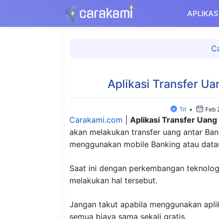
Langsung
APLIKAS
ke
isi
C
Aplikasi Transfer U
Tri
•
Feb 
Carakami.com
|
Aplikasi Transfer Uan
akan melakukan transfer uang antar Ba
menggunakan mobile Banking atau datan
Saat ini dengan perkembangan teknologi
melakukan hal tersebut.
Jangan takut apabila menggunakan apli
semua biaya sama sekali gratis.