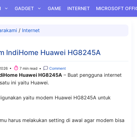
I
GADGET
GAME
INTERNET
MICROSOFT OFFI
arakami
/
Internet
em IndiHome Huawei HG8245A
2026 •
7 min read •
Comment
IndiHome Huawei HG8245A
– Buat pengguna internet
atu ini yaitu Huawei.
 digunakan yaitu modem Huawei HG8245A untuk
mu harus melakukan setting di awal agar modem bisa