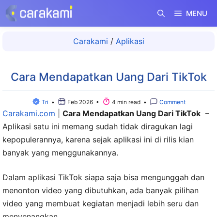
Langsung
MENU
ke
isi
Carakami
/
Aplikasi
Cara Mendapatkan Uang Dari TikTok
Tri
•
Feb 2026 •
4 min read •
Comment
Carakami.com
|
Cara Mendapatkan Uang Dari TikTok
–
Aplikasi satu ini memang sudah tidak diragukan lagi
kepopulerannya, karena sejak aplikasi ini di rilis kian
banyak yang menggunakannya.
Dalam aplikasi TikTok siapa saja bisa mengunggah dan
menonton video yang dibutuhkan, ada banyak pilihan
video yang membuat kegiatan menjadi lebih seru dan
menyenangkan.