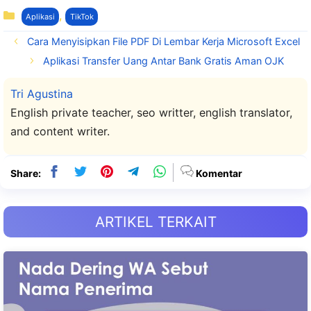
Kategori
,
Aplikasi
TikTok
Cara Menyisipkan File PDF Di Lembar Kerja Microsoft Excel
Aplikasi Transfer Uang Antar Bank Gratis Aman OJK
Tri Agustina
English private teacher, seo writter, english translator,
and content writer.
Share:
Komentar
ARTIKEL TERKAIT