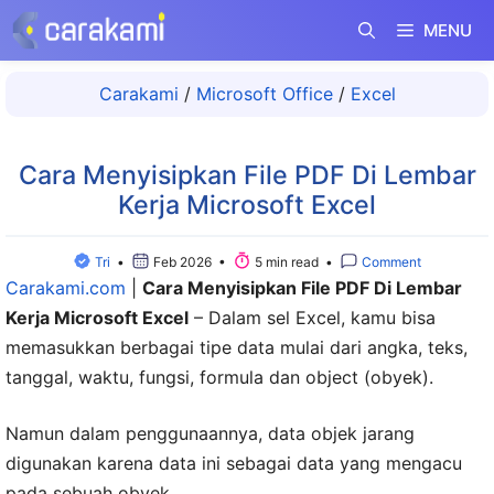
Langsung
MENU
ke
isi
Carakami
/
Microsoft Office
/
Excel
Cara Menyisipkan File PDF Di Lembar
Kerja Microsoft Excel
Tri
•
Feb 2026 •
5 min read •
Comment
Carakami.com
|
Cara Menyisipkan File PDF Di Lembar
Kerja Microsoft Excel
– Dalam sel Excel, kamu bisa
memasukkan berbagai tipe data mulai dari angka, teks,
tanggal, waktu, fungsi, formula dan object (obyek).
Namun dalam penggunaannya, data objek jarang
digunakan karena data ini sebagai data yang mengacu
pada sebuah obyek.