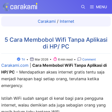
Langsung
MENU
ke
isi
Carakami
/
Internet
5 Cara Membobol Wifi Tanpa Aplikasi
di HP/ PC
Tri
•
Mar 2026 •
6 min read •
Comment
Carakami.com
|
Cara Membobol WiFi Tanpa Aplikasi di
HP/ PC
– Mendapatkan akses internet gratis tentu saja
menjadi harapan bagi setiap orang, terutama ketika
emergency.
Istilah WiFi sudah sangat di kenal bagi para pengguna
internet, walau demikian ada juga sebagian orang yang
masih belum tahu tentang WiFi.