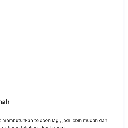
umah
 membutuhkan telepon lagi, jadi lebih mudah dan
bisa kamu lakukan, diantaranya: