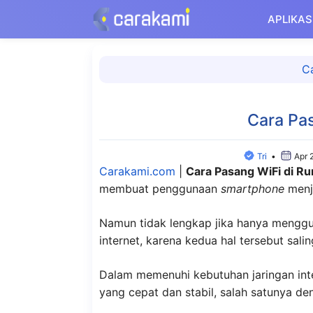
Langsung
APLIKAS
ke
isi
C
Cara Pa
Tri
•
Apr 
Carakami.com
|
Cara Pasang WiFi di 
membuat penggunaan
smartphone
menja
Namun tidak lengkap jika hanya meng
internet, karena kedua hal tersebut salin
Dalam memenuhi kebutuhan jaringan int
yang cepat dan stabil, salah satunya d