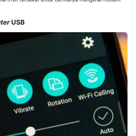
ter
USB