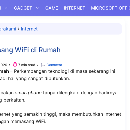
I
GADGET
GAME
INTERNET
MICROSOFT OFFI
arakami
/
Internet
sang WiFi di Rumah
2026 •
7 min read •
Comment
Rumah
– Perkembangan teknologi di masa sekarang ini
di hal yang sangat dibutuhkan.
gunakan
smartphone
tanpa dilengkapi dengan hadirnya
g berkaitan.
ernet yang semakin tinggi, maka membutuhkan internet
engan memasang WiFi.