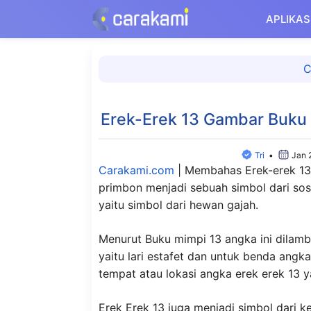
Langsung
APLIKAS
ke
isi
C
Erek-Erek 13 Gambar Buku
Tri
•
Jan 
Carakami.com
|
Membahas Erek-erek 1
primbon menjadi sebuah simbol dari sos
yaitu simbol dari hewan gajah.
Menurut Buku mimpi 13 angka ini dilam
yaitu lari estafet dan untuk benda angk
tempat atau lokasi angka erek erek 13 y
Erek Erek 13 juga menjadi simbol dari 