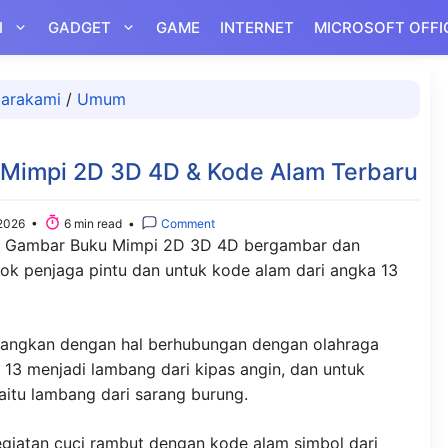
I
GADGET
GAME
INTERNET
MICROSOFT OFFI
arakami
/
Umum
 Mimpi 2D 3D 4D & Kode Alam Terbaru
2026 •
6 min read •
Comment
3 Gambar Buku Mimpi 2D 3D 4D bergambar dan
ok penjaga pintu dan untuk kode alam dari angka 13
bangkan dengan hal berhubungan dengan olahraga
a 13 menjadi lambang dari kipas angin, dan untuk
aitu lambang dari sarang burung.
kegiatan cuci rambut dengan kode alam simbol dari