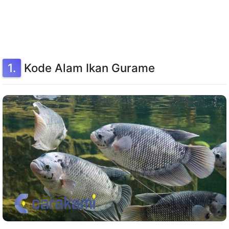
Kode Alam Ikan Gurame