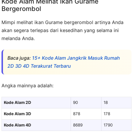
Kode Alam Melihat Ikan Gurame
Bergerombol
Mimpi melihat ikan Gurame bergerombol artinya Anda
akan segera terlepas dari kesedihan yang selama ini
melanda Anda.
Baca juga:
15+ Kode Alam Jangkrik Masuk Rumah
2D 3D 4D Terakurat Terbaru
Angka mainnya adalah:
Kode Alam 2D
90
18
Kode Alam 3D
878
178
Kode Alam 4D
8689
1790