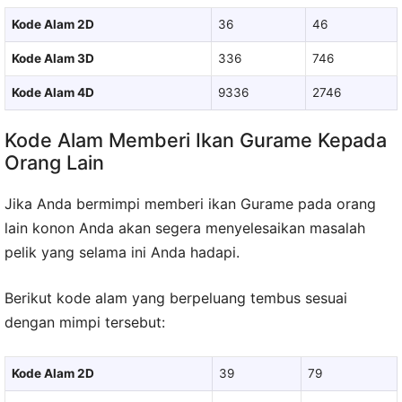
Kode Alam 2D
36
46
Kode Alam 3D
336
746
Kode Alam 4D
9336
2746
Kode Alam Memberi Ikan Gurame Kepada
Orang Lain
Jika Anda bermimpi memberi ikan Gurame pada orang
lain konon Anda akan segera menyelesaikan masalah
pelik yang selama ini Anda hadapi.
Berikut kode alam yang berpeluang tembus sesuai
dengan mimpi tersebut:
Kode Alam 2D
39
79