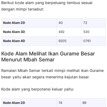
Berikut kode alam yang berpeluang tembus sesuai
dengan mimpi tersebut:
Kode Alam 2D
40
72
Kode Alam 3D
492
530
Kode Alam 4D
9205
0761
Kode Alam Melihat Ikan Gurame Besar
Menurut Mbah Semar
Ramalan Mbah Semar terkait mimpi melihat ikan Gurame
besar yaitu akan segera menerima kejutan besar.
Kode alam yang berpotensi keluar yaitu:
Kode Alam 2D
74
89