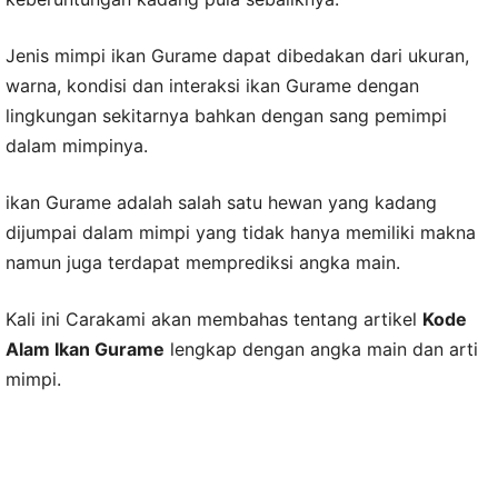
Jenis mimpi ikan Gurame dapat dibedakan dari ukuran,
warna, kondisi dan interaksi ikan Gurame dengan
lingkungan sekitarnya bahkan dengan sang pemimpi
dalam mimpinya.
ikan Gurame adalah salah satu hewan yang kadang
dijumpai dalam mimpi yang tidak hanya memiliki makna
namun juga terdapat memprediksi angka main.
Kali ini Carakami akan membahas tentang artikel
Kode
Alam Ikan Gurame
lengkap dengan angka main dan arti
mimpi.