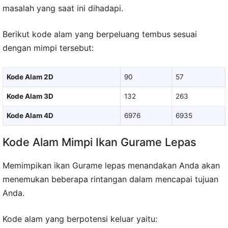
masalah yang saat ini dihadapi.
Berikut kode alam yang berpeluang tembus sesuai
dengan mimpi tersebut:
Kode Alam 2D
90
57
Kode Alam 3D
132
263
Kode Alam 4D
6976
6935
Kode Alam Mimpi Ikan Gurame Lepas
Memimpikan ikan Gurame lepas menandakan Anda akan
menemukan beberapa rintangan dalam mencapai tujuan
Anda.
Kode alam yang berpotensi keluar yaitu: