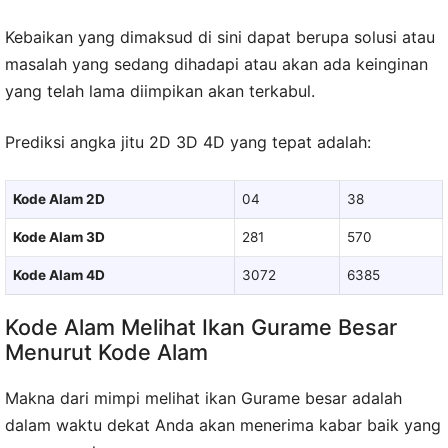
Kebaikan yang dimaksud di sini dapat berupa solusi atau
masalah yang sedang dihadapi atau akan ada keinginan
yang telah lama diimpikan akan terkabul.
Prediksi angka jitu 2D 3D 4D yang tepat adalah:
Kode Alam 2D
04
38
Kode Alam 3D
281
570
Kode Alam 4D
3072
6385
Kode Alam Melihat Ikan Gurame Besar
Menurut Kode Alam
Makna dari mimpi melihat ikan Gurame besar adalah
dalam waktu dekat Anda akan menerima kabar baik yang