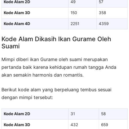
Kode Alam 2D
49
57
Kode Alam 3D
150
358
Kode Alam 4D
2251
4359
Kode Alam Dikasih Ikan Gurame Oleh
Suami
Mimpi diberi ikan Gurame oleh suami merupakan
pertanda baik karena kehidupan rumah tangga Anda
akan semakin harmonis dan romantis.
Berikut kode alam yang berpeluang tembus sesuai
dengan mimpi tersebut:
Kode Alam 2D
31
58
Kode Alam 3D
432
659