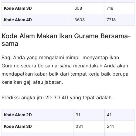
Kode Alam 3D
608
718
Kode Alam 4D
3608
7718
Kode Alam Makan Ikan Gurame Bersama-
sama
Bagi Anda yang mengalami mimpi menyantap ikan
Gurame secara bersama-sama menandakan Anda akan
mendapatkan kabar baik dari tempat kerja baik berupa
kenaikan gaji atau jabatan.
Prediksi angka jitu 2D 3D 4D yang tepat adalah:
Kode Alam 2D
31
41
Kode Alam 3D
031
241