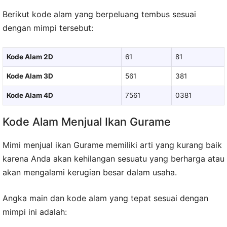
Berikut kode alam yang berpeluang tembus sesuai
dengan mimpi tersebut:
Kode Alam 2D
61
81
Kode Alam 3D
561
381
Kode Alam 4D
7561
0381
Kode Alam Menjual Ikan Gurame
Mimi menjual ikan Gurame memiliki arti yang kurang baik
karena Anda akan kehilangan sesuatu yang berharga atau
akan mengalami kerugian besar dalam usaha.
Angka main dan kode alam yang tepat sesuai dengan
mimpi ini adalah: