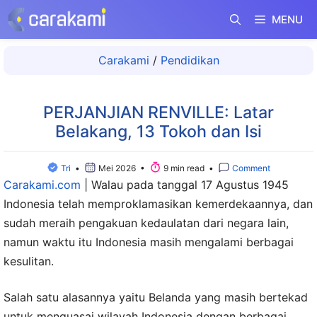
Langsung
MENU
ke
isi
Carakami
/
Pendidikan
PERJANJIAN RENVILLE: Latar
Belakang, 13 Tokoh dan Isi
Tri
•
Mei 2026 •
9 min read •
Comment
Carakami.com
|
Walau pada tanggal 17 Agustus 1945
Indonesia telah memproklamasikan kemerdekaannya, dan
sudah meraih pengakuan kedaulatan dari negara lain,
namun waktu itu Indonesia masih mengalami berbagai
kesulitan.
Salah satu alasannya yaitu Belanda yang masih bertekad
untuk menguasai wilayah Indonesia dengan berbagai